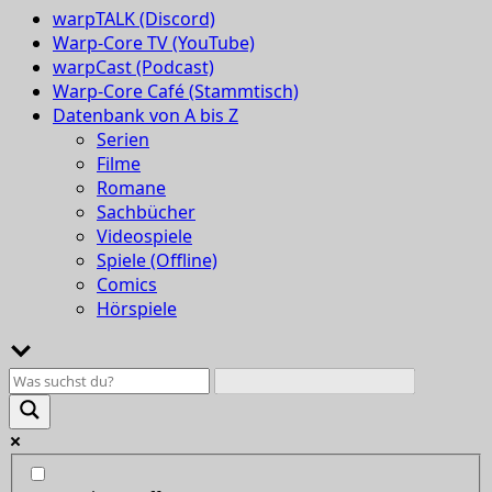
warpTALK (Discord)
Warp-Core TV (YouTube)
warpCast (Podcast)
Warp-Core Café (Stammtisch)
Datenbank von A bis Z
Serien
Filme
Romane
Sachbücher
Videospiele
Spiele (Offline)
Comics
Hörspiele