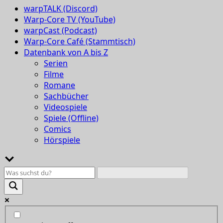
warpTALK (Discord)
Warp-Core TV (YouTube)
warpCast (Podcast)
Warp-Core Café (Stammtisch)
Datenbank von A bis Z
Serien
Filme
Romane
Sachbücher
Videospiele
Spiele (Offline)
Comics
Hörspiele