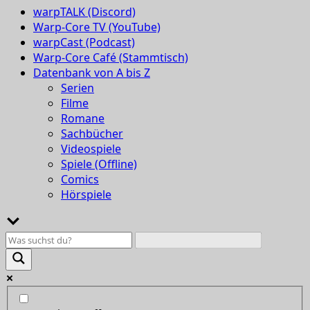
warpTALK (Discord)
Warp-Core TV (YouTube)
warpCast (Podcast)
Warp-Core Café (Stammtisch)
Datenbank von A bis Z
Serien
Filme
Romane
Sachbücher
Videospiele
Spiele (Offline)
Comics
Hörspiele