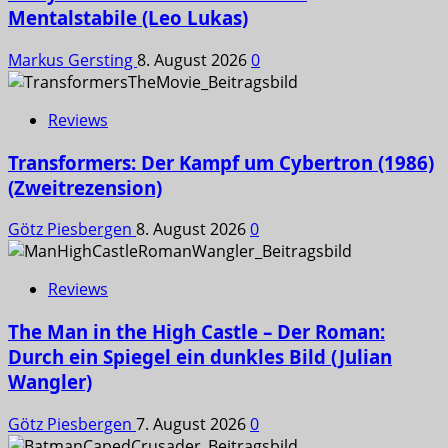
Mentalstabile (Leo Lukas)
Markus Gersting
8. August 2026
0
Reviews
Transformers: Der Kampf um Cybertron (1986)
(Zweitrezension)
Götz Piesbergen
8. August 2026
0
Reviews
The Man in the High Castle – Der Roman:
Durch ein Spiegel ein dunkles Bild (Julian
Wangler)
Götz Piesbergen
7. August 2026
0