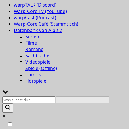
warpTALK (Discord)
Warp-Core TV (YouTube)
warpCast (Podcast)
Warp-Core Café (Stammtisch)
Datenbank von A bis Z
Serien
Filme
Romane
Sachbücher
Videospiele
Spiele (Offline)
Comics
Hörspiele