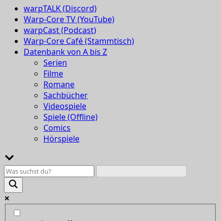
warpTALK (Discord)
Warp-Core TV (YouTube)
warpCast (Podcast)
Warp-Core Café (Stammtisch)
Datenbank von A bis Z
Serien
Filme
Romane
Sachbücher
Videospiele
Spiele (Offline)
Comics
Hörspiele