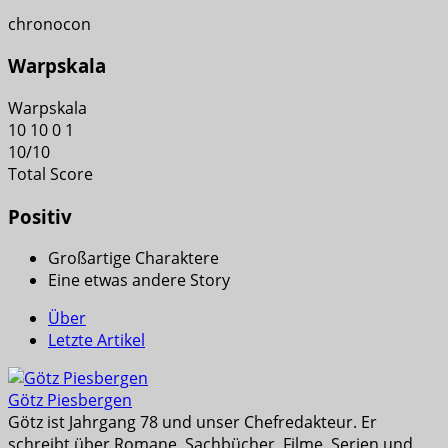
chronocon
Warpskala
Warpskala
10
10
0
1
10
/
10
Total Score
Positiv
Großartige Charaktere
Eine etwas andere Story
Über
Letzte Artikel
Götz Piesbergen
Götz ist Jahrgang 78 und unser Chefredakteur. Er
schreibt über Romane, Sachbücher, Filme, Serien und