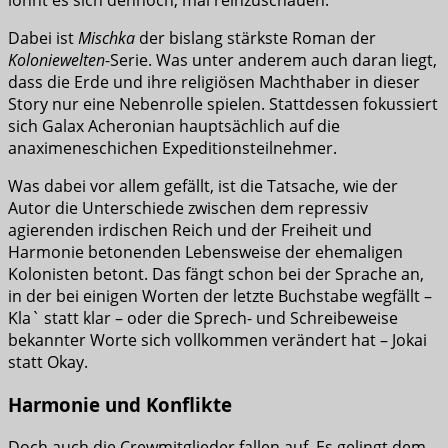
lohnt es sich dennoch, mal reinzuschauen.
Dabei ist
Mischka
der bislang stärkste Roman der
Koloniewelten
-Serie. Was unter anderem auch daran liegt,
dass die Erde und ihre religiösen Machthaber in dieser
Story nur eine Nebenrolle spielen. Stattdessen fokussiert
sich Galax Acheronian hauptsächlich auf die
anaximeneschichen Expeditionsteilnehmer.
Was dabei vor allem gefällt, ist die Tatsache, wie der
Autor die Unterschiede zwischen dem repressiv
agierenden irdischen Reich und der Freiheit und
Harmonie betonenden Lebensweise der ehemaligen
Kolonisten betont. Das fängt schon bei der Sprache an,
in der bei einigen Worten der letzte Buchstabe wegfällt –
Kla` statt klar – oder die Sprech- und Schreibeweise
bekannter Worte sich vollkommen verändert hat – Jokai
statt Okay.
Harmonie und Konflikte
Doch auch die Crewmitglieder fallen auf. Es gelingt dem