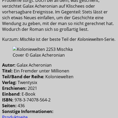
Probleme sorgt. Doch bei all dem, was geschieht,
verzichtet Galax Acheronian auf Klischees oder
vorhersagbare Ereignisse. Im Gegenteil: Stets lässt er
sich etwas Neues einfallen, um der Geschichte eine
Wendung zu geben, mit der man so nicht gerechnet hat.
Wodurch der Roman sich so großartig liest.
Kurzum:
Mischka
ist der beste Teil der
Koloniewelten
-Serie.
Cover © Galax Acheronian
Autor:
Galax Acheronian
Titel:
Ein Fremder unter Millionen
Teil/Band der Reihe
: Koloniewelten
Verlag:
Twentysix
Erschienen:
2021
Einband
: E-Book
ISBN:
978-3-74078-564-2
Seiten:
436
Sonstige Informationen:
Produktseite