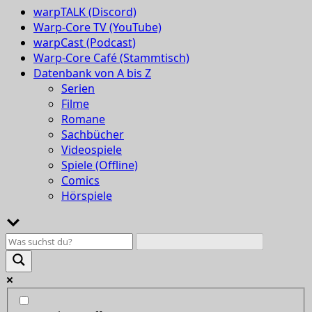
warpTALK (Discord)
Warp-Core TV (YouTube)
warpCast (Podcast)
Warp-Core Café (Stammtisch)
Datenbank von A bis Z
Serien
Filme
Romane
Sachbücher
Videospiele
Spiele (Offline)
Comics
Hörspiele