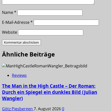
Name
*
E-Mail-Adresse
*
Website
Ähnliche Beiträge
Reviews
The Man in the High Castle – Der Roman:
Durch ein Spiegel ein dunkles Bild (Julian
Wangler)
Götz Piesbergen
7. August 2026
0