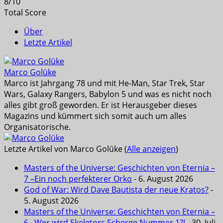
8
/
10
Total Score
Über
Letzte Artikel
Marco Golüke
Marco ist Jahrgang 78 und mit He-Man, Star Trek, Star
Wars, Galaxy Rangers, Babylon 5 und was es nicht noch
alles gibt groß geworden. Er ist Herausgeber dieses
Magazins und kümmert sich somit auch um alles
Organisatorische.
Letzte Artikel von Marco Golüke
(
Alle anzeigen
)
Masters of the Universe: Geschichten von Eternia –
7 –Ein noch perfekterer Orko
- 6. August 2026
God of War: Wird Dave Bautista der neue Kratos?
-
5. August 2026
Masters of the Universe: Geschichten von Eternia –
6 –Wer wird Skeletors Scherge Nummer 1?!
- 30. Juli