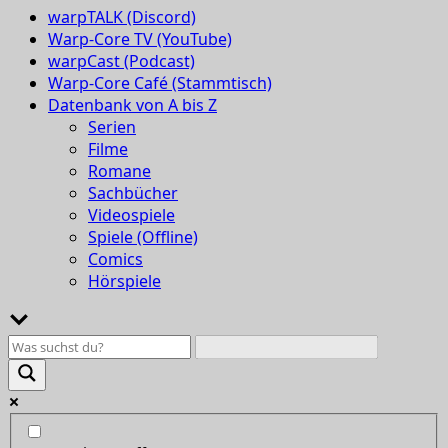
warpTALK (Discord)
Warp-Core TV (YouTube)
warpCast (Podcast)
Warp-Core Café (Stammtisch)
Datenbank von A bis Z
Serien
Filme
Romane
Sachbücher
Videospiele
Spiele (Offline)
Comics
Hörspiele