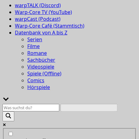
warpTALK (Discord)
Warp-Core TV (YouTube)
warpCast (Podcast)
Warp-Core Café (Stammtisch)
Datenbank von A bis Z
Serien
Filme
Romane
Sachbücher
Videospiele
Spiele (Offline)
Comics
Hörspiele