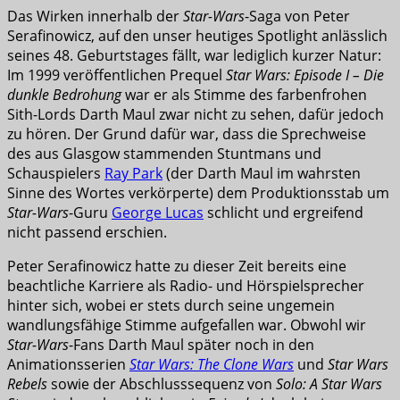
Das Wirken innerhalb der
Star-Wars
-Saga von Peter
Serafinowicz, auf den unser heutiges Spotlight anlässlich
seines 48. Geburtstages fällt, war lediglich kurzer Natur:
Im 1999 veröffentlichen Prequel
Star Wars: Episode I – Die
dunkle Bedrohung
war er als Stimme des farbenfrohen
Sith-Lords Darth Maul zwar nicht zu sehen, dafür jedoch
zu hören. Der Grund dafür war, dass die Sprechweise
des aus Glasgow stammenden Stuntmans und
Schauspielers
Ray Park
(der Darth Maul im wahrsten
Sinne des Wortes verkörperte) dem Produktionsstab um
Star-Wars
-Guru
George Lucas
schlicht und ergreifend
nicht passend erschien.
Peter Serafinowicz hatte zu dieser Zeit bereits eine
beachtliche Karriere als Radio- und Hörspielsprecher
hinter sich, wobei er stets durch seine ungemein
wandlungsfähige Stimme aufgefallen war. Obwohl wir
Star-Wars
-Fans Darth Maul später noch in den
Animationsserien
Star Wars: The Clone Wars
und
Star Wars
Rebels
sowie der Abschlusssequenz von
Solo: A Star Wars