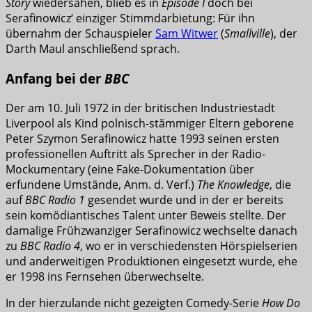
Story
wiedersahen, blieb es in
Episode I
doch bei
Serafinowicz‘ einziger Stimmdarbietung: Für ihn
übernahm der Schauspieler
Sam Witwer
(
Smallville
), der
Darth Maul anschließend sprach.
Anfang bei der
BBC
Der am 10. Juli 1972 in der britischen Industriestadt
Liverpool als Kind polnisch-stämmiger Eltern geborene
Peter Szymon Serafinowicz hatte 1993 seinen ersten
professionellen Auftritt als Sprecher in der Radio-
Mockumentary (eine Fake-Dokumentation über
erfundene Umstände, Anm. d. Verf.)
The Knowledge
, die
auf
BBC Radio 1
gesendet wurde und in der er bereits
sein komödiantisches Talent unter Beweis stellte. Der
damalige Frühzwanziger Serafinowicz wechselte danach
zu
BBC Radio 4
, wo er in verschiedensten Hörspielserien
und anderweitigen Produktionen eingesetzt wurde, ehe
er 1998 ins Fernsehen überwechselte.
In der hierzulande nicht gezeigten Comedy-Serie
How Do