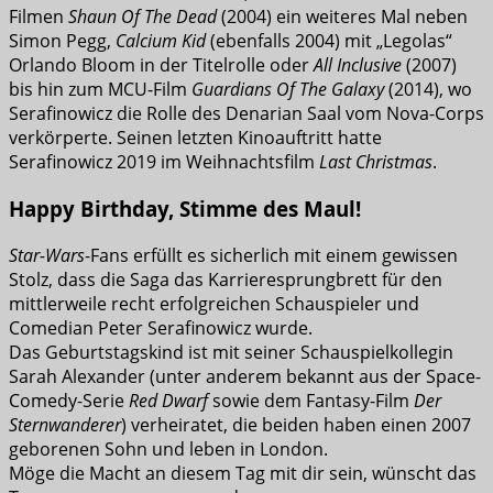
Filmen
Shaun Of The Dead
(2004) ein weiteres Mal neben
Simon Pegg,
Calcium Kid
(ebenfalls 2004) mit „Legolas“
Orlando Bloom in der Titelrolle oder
All Inclusive
(2007)
bis hin zum MCU-Film
Guardians Of The Galaxy
(2014), wo
Serafinowicz die Rolle des Denarian Saal vom Nova-Corps
verkörperte. Seinen letzten Kinoauftritt hatte
Serafinowicz 2019 im Weihnachtsfilm
Last Christmas
.
Happy Birthday, Stimme des Maul!
Star-Wars
-Fans erfüllt es sicherlich mit einem gewissen
Stolz, dass die Saga das Karrieresprungbrett für den
mittlerweile recht erfolgreichen Schauspieler und
Comedian Peter Serafinowicz wurde.
Das Geburtstagskind ist mit seiner Schauspielkollegin
Sarah Alexander (unter anderem bekannt aus der Space-
Comedy-Serie
Red Dwarf
sowie dem Fantasy-Film
Der
Sternwanderer
) verheiratet, die beiden haben einen 2007
geborenen Sohn und leben in London.
Möge die Macht an diesem Tag mit dir sein, wünscht das