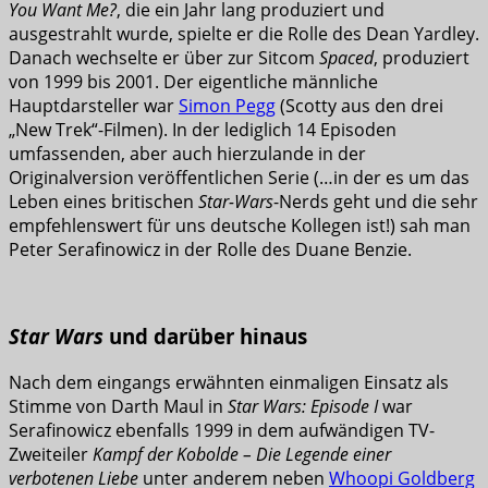
You Want Me?
, die ein Jahr lang produziert und
ausgestrahlt wurde, spielte er die Rolle des Dean Yardley.
Danach wechselte er über zur Sitcom
Spaced
, produziert
von 1999 bis 2001. Der eigentliche männliche
Hauptdarsteller war
Simon Pegg
(Scotty aus den drei
„New Trek“-Filmen). In der lediglich 14 Episoden
umfassenden, aber auch hierzulande in der
Originalversion veröffentlichen Serie (…in der es um das
Leben eines britischen
Star-Wars
-Nerds geht und die sehr
empfehlenswert für uns deutsche Kollegen ist!) sah man
Peter Serafinowicz in der Rolle des Duane Benzie.
Star Wars
und darüber hinaus
Nach dem eingangs erwähnten einmaligen Einsatz als
Stimme von Darth Maul in
Star Wars: Episode I
war
Serafinowicz ebenfalls 1999 in dem aufwändigen TV-
Zweiteiler
Kampf der Kobolde – Die Legende einer
verbotenen Liebe
unter anderem neben
Whoopi Goldberg