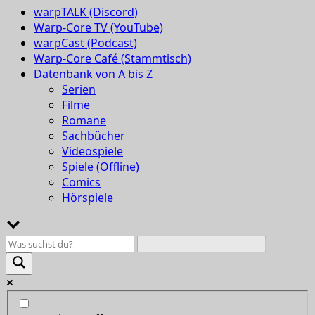
warpTALK (Discord)
Warp-Core TV (YouTube)
warpCast (Podcast)
Warp-Core Café (Stammtisch)
Datenbank von A bis Z
Serien
Filme
Romane
Sachbücher
Videospiele
Spiele (Offline)
Comics
Hörspiele