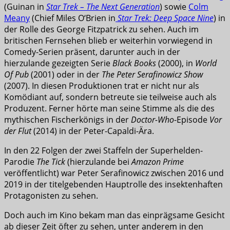
(Guinan in
Star Trek – The Next Generation
) sowie
Colm
Meany
(Chief Miles O‘Brien in
Star Trek: Deep Space Nine
) in
der Rolle des George Fitzpatrick zu sehen. Auch im
britischen Fernsehen blieb er weiterhin vorwiegend in
Comedy-Serien präsent, darunter auch in der
hierzulande gezeigten Serie
Black Books
(2000), in
World
Of Pub
(2001) oder in der
The Peter Serafinowicz Show
(2007). In diesen Produktionen trat er nicht nur als
Komödiant auf, sondern betreute sie teilweise auch als
Produzent. Ferner hörte man seine Stimme als die des
mythischen Fischerkönigs in der
Doctor-Who
-Episode
Vor
der Flut
(2014) in der Peter-Capaldi-Ära.
In den 22 Folgen der zwei Staffeln der Superhelden-
Parodie
The Tick
(hierzulande bei
Amazon Prime
veröffentlicht) war Peter Serafinowicz zwischen 2016 und
2019 in der titelgebenden Hauptrolle des insektenhaften
Protagonisten zu sehen.
Doch auch im Kino bekam man das einprägsame Gesicht
ab dieser Zeit öfter zu sehen, unter anderem in den