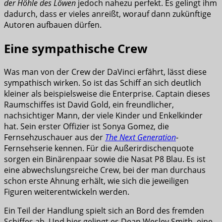
der Höhle des Löwen
jedoch nahezu perfekt. Es gelingt ihm
dadurch, dass er vieles anreißt, worauf dann zukünftige
Autoren aufbauen dürfen.
Eine sympathische Crew
Was man von der Crew der DaVinci erfährt, lässt diese
sympathisch wirken. So ist das Schiff an sich deutlich
kleiner als beispielsweise die Enterprise. Captain dieses
Raumschiffes ist David Gold, ein freundlicher,
nachsichtiger Mann, der viele Kinder und Enkelkinder
hat. Sein erster Offizier ist Sonya Gomez, die
Fernsehzuschauer aus der
The Next Generation
-
Fernsehserie kennen. Für die Außerirdischenquote
sorgen ein Binärenpaar sowie die Nasat P8 Blau. Es ist
eine abwechslungsreiche Crew, bei der man durchaus
schon erste Ahnung erhält, wie sich die jeweiligen
Figuren weiterentwickeln werden.
Ein Teil der Handlung spielt sich an Bord des fremden
Schiffes ab. Und hier gelingt es Dean Wesley Smith, eine