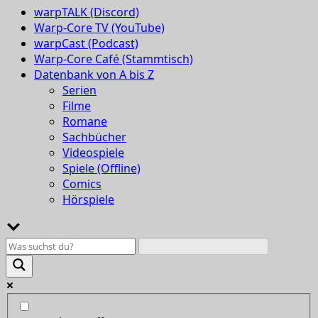
warpTALK (Discord)
Warp-Core TV (YouTube)
warpCast (Podcast)
Warp-Core Café (Stammtisch)
Datenbank von A bis Z
Serien
Filme
Romane
Sachbücher
Videospiele
Spiele (Offline)
Comics
Hörspiele