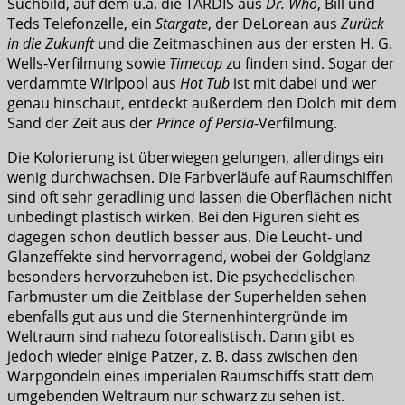
Suchbild, auf dem u.a. die TARDIS aus
Dr. Who
, Bill und
Teds Telefonzelle, ein
Stargate
, der DeLorean aus
Zurück
in die Zukunft
und die Zeitmaschinen aus der ersten H. G.
Wells-Verfilmung sowie
Timecop
zu finden sind. Sogar der
verdammte Wirlpool aus
Hot Tub
ist mit dabei und wer
genau hinschaut, entdeckt außerdem den Dolch mit dem
Sand der Zeit aus der
Prince of Persia
-Verfilmung.
Die Kolorierung ist überwiegen gelungen, allerdings ein
wenig durchwachsen. Die Farbverläufe auf Raumschiffen
sind oft sehr geradlinig und lassen die Oberflächen nicht
unbedingt plastisch wirken. Bei den Figuren sieht es
dagegen schon deutlich besser aus. Die Leucht- und
Glanzeffekte sind hervorragend, wobei der Goldglanz
besonders hervorzuheben ist. Die psychedelischen
Farbmuster um die Zeitblase der Superhelden sehen
ebenfalls gut aus und die Sternenhintergründe im
Weltraum sind nahezu fotorealistisch. Dann gibt es
jedoch wieder einige Patzer, z. B. dass zwischen den
Warpgondeln eines imperialen Raumschiffs statt dem
umgebenden Weltraum nur schwarz zu sehen ist.