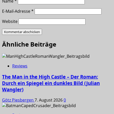
Name
*
E-Mail-Adresse
*
Website
Ähnliche Beiträge
Reviews
The Man in the High Castle – Der Roman:
Durch ein Spiegel ein dunkles Bild (Julian
Wangler)
Götz Piesbergen
7. August 2026
0