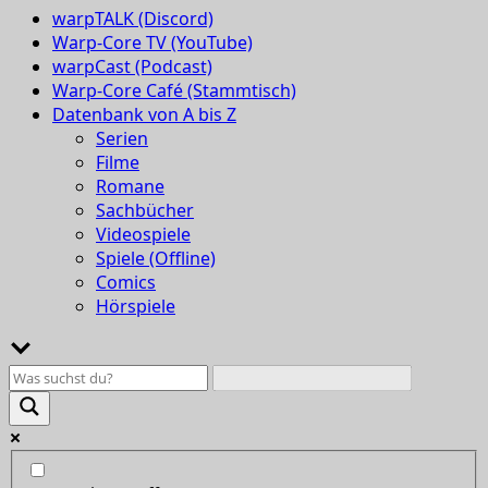
warpTALK (Discord)
Warp-Core TV (YouTube)
warpCast (Podcast)
Warp-Core Café (Stammtisch)
Datenbank von A bis Z
Serien
Filme
Romane
Sachbücher
Videospiele
Spiele (Offline)
Comics
Hörspiele