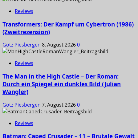
Reviews
Transformers: Der Kampf um Cybertron (1986)
(Zweitrezension)
Götz Piesbergen
8. August 2026
0
Reviews
The Man in the High Castle – Der Roman:
Durch ein Spiegel ein dunkles Bild (Julian
Wangler)
Götz Piesbergen
7. August 2026
0
Reviews
Batman: Caped Crusader – 11 – Brutale Gewalt