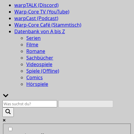
warpTALK (Discord)
Warp-Core TV (YouTube)
warpCast (Podcast)
Warp-Core Café (Stammtisch)
Datenbank von A bis Z
Serien
Filme
Romane
Sachbücher
Videospiele
Spiele (Offline)
Comics
Hörspiele