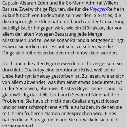
Captain Afsarah Eden und ihr Ex-Mann Admiral Willem
Batiste. Zwei wichtige Figuren, die für die
Voyager
-Reihe in
Zukunft noch von Bedeutung sein werden. Sie ist es, die
die ursprüngliche Idee hatte und auch an der Umsetzung
beteiligt ist. Er hingegen wirkt wie ein Störfaktor, der vor
allem der alten Voyager-Besatzung jede Menge
Misstrauen und teilweise sogar Paranoia entgegenbringt.
Es wird sicherlich interessant sein, zu sehen, wie die
Dinge sich mit diesen beiden noch entwickeln werden.
Doch auch die alten Figuren werden nicht vergessen. So
durchlebt Chakotay eine emotionale Krise, weil seine
Liebe Kathryn Janeway gestorben ist. Zu lesen, wie er sich
von allem abwendet, was ihm einst etwas bedeutete, tut
in der Seele weh, eben weil Kirsten Beyer seine Trauer so
glaubwürdig darstellt. Und auch Seven of Nine hat ihre
Probleme. Sie hat sich nicht den Caeliar angeschlossen
und scheint schizophrene Anfälle zu haben, in denen sie
mit ihrem früheren Namen angesprochen wird. Eines
haben diese Plots gemeinsam: Sie entwickeln sich nicht
vorhersehbar!