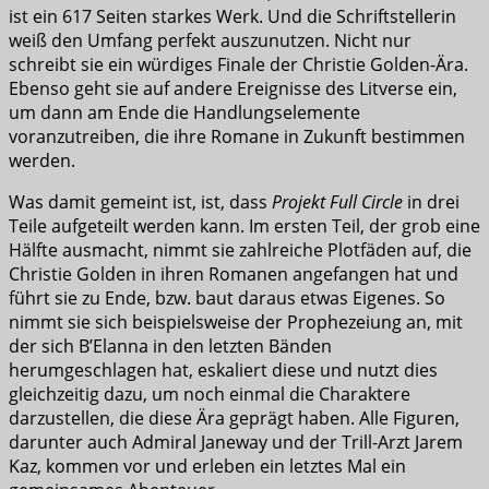
ist ein 617 Seiten starkes Werk. Und die Schriftstellerin
weiß den Umfang perfekt auszunutzen. Nicht nur
schreibt sie ein würdiges Finale der Christie Golden-Ära.
Ebenso geht sie auf andere Ereignisse des Litverse ein,
um dann am Ende die Handlungselemente
voranzutreiben, die ihre Romane in Zukunft bestimmen
werden.
Was damit gemeint ist, ist, dass
Projekt Full Circle
in drei
Teile aufgeteilt werden kann. Im ersten Teil, der grob eine
Hälfte ausmacht, nimmt sie zahlreiche Plotfäden auf, die
Christie Golden in ihren Romanen angefangen hat und
führt sie zu Ende, bzw. baut daraus etwas Eigenes. So
nimmt sie sich beispielsweise der Prophezeiung an, mit
der sich B’Elanna in den letzten Bänden
herumgeschlagen hat, eskaliert diese und nutzt dies
gleichzeitig dazu, um noch einmal die Charaktere
darzustellen, die diese Ära geprägt haben. Alle Figuren,
darunter auch Admiral Janeway und der Trill-Arzt Jarem
Kaz, kommen vor und erleben ein letztes Mal ein