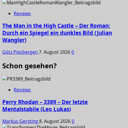
Reviews
The Man in the High Castle – Der Roman:
Durch ein Spiegel ein dunkles Bild (Julian
Wangler)
Götz Piesbergen
7. August 2026
0
Schon gesehen?
Reviews
Perry Rhodan – 3389 – Der letzte
Mentalstabile (Leo Lukas)
Markus Gersting
8. August 2026
0