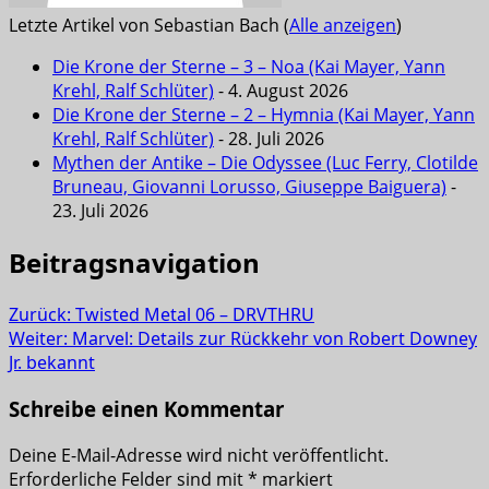
Letzte Artikel von Sebastian Bach
(
Alle anzeigen
)
Die Krone der Sterne – 3 – Noa (Kai Mayer, Yann
Krehl, Ralf Schlüter)
- 4. August 2026
Die Krone der Sterne – 2 – Hymnia (Kai Mayer, Yann
Krehl, Ralf Schlüter)
- 28. Juli 2026
Mythen der Antike – Die Odyssee (Luc Ferry, Clotilde
Bruneau, Giovanni Lorusso, Giuseppe Baiguera)
-
23. Juli 2026
Beitragsnavigation
Zurück:
Twisted Metal 06 – DRVTHRU
Weiter:
Marvel: Details zur Rückkehr von Robert Downey
Jr. bekannt
Schreibe einen Kommentar
Deine E-Mail-Adresse wird nicht veröffentlicht.
Erforderliche Felder sind mit
*
markiert