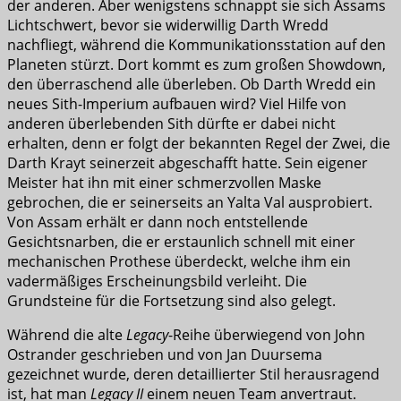
der anderen. Aber wenigstens schnappt sie sich Assams
Lichtschwert, bevor sie widerwillig Darth Wredd
nachfliegt, während die Kommunikationsstation auf den
Planeten stürzt. Dort kommt es zum großen Showdown,
den überraschend alle überleben. Ob Darth Wredd ein
neues Sith-Imperium aufbauen wird? Viel Hilfe von
anderen überlebenden Sith dürfte er dabei nicht
erhalten, denn er folgt der bekannten Regel der Zwei, die
Darth Krayt seinerzeit abgeschafft hatte. Sein eigener
Meister hat ihn mit einer schmerzvollen Maske
gebrochen, die er seinerseits an Yalta Val ausprobiert.
Von Assam erhält er dann noch entstellende
Gesichtsnarben, die er erstaunlich schnell mit einer
mechanischen Prothese überdeckt, welche ihm ein
vadermäßiges Erscheinungsbild verleiht. Die
Grundsteine für die Fortsetzung sind also gelegt.
Während die alte
Legacy
-Reihe überwiegend von John
Ostrander geschrieben und von Jan Duursema
gezeichnet wurde, deren detaillierter Stil herausragend
ist, hat man
Legacy II
einem neuen Team anvertraut.