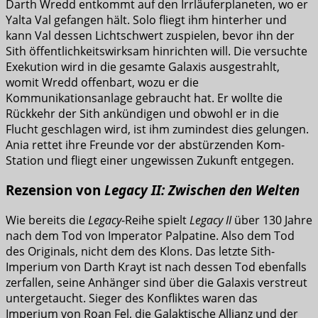
Darth Wredd entkommt auf den Irrläuferplaneten, wo er
Yalta Val gefangen hält. Solo fliegt ihm hinterher und
kann Val dessen Lichtschwert zuspielen, bevor ihn der
Sith öffentlichkeitswirksam hinrichten will. Die versuchte
Exekution wird in die gesamte Galaxis ausgestrahlt,
womit Wredd offenbart, wozu er die
Kommunikationsanlage gebraucht hat. Er wollte die
Rückkehr der Sith ankündigen und obwohl er in die
Flucht geschlagen wird, ist ihm zumindest dies gelungen.
Ania rettet ihre Freunde vor der abstürzenden Kom-
Station und fliegt einer ungewissen Zukunft entgegen.
Rezension von
Legacy II: Zwischen den Welten
Wie bereits die
Legacy
-Reihe spielt
Legacy II
über 130 Jahre
nach dem Tod von Imperator Palpatine. Also dem Tod
des Originals, nicht dem des Klons. Das letzte Sith-
Imperium von Darth Krayt ist nach dessen Tod ebenfalls
zerfallen, seine Anhänger sind über die Galaxis verstreut
untergetaucht. Sieger des Konfliktes waren das
Imperium von Roan Fel, die Galaktische Allianz und der