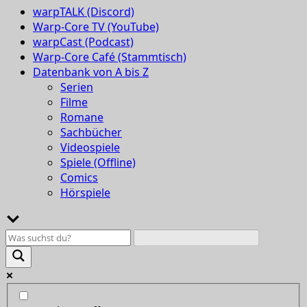
warpTALK (Discord)
Warp-Core TV (YouTube)
warpCast (Podcast)
Warp-Core Café (Stammtisch)
Datenbank von A bis Z
Serien
Filme
Romane
Sachbücher
Videospiele
Spiele (Offline)
Comics
Hörspiele