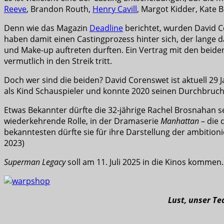
Reeve
, Brandon Routh,
Henry Cavill
, Margot Kidder, Kate 
Denn wie das Magazin
Deadline
berichtet, wurden David C
haben damit einen Castingprozess hinter sich, der lange d
und Make-up auftreten durften. Ein Vertrag mit den beide
vermutlich in den Streik tritt.
Doch wer sind die beiden? David Corenswet ist aktuell 29 Ja
als Kind Schauspieler und konnte 2020 seinen Durchbruch i
Etwas Bekannter dürfte die 32-jährige Rachel Brosnahan s
wiederkehrende Rolle, in der Dramaserie
Manhattan
– die 
bekanntesten dürfte sie für ihre Darstellung der ambit
2023)
Superman Legacy
soll am 11. Juli 2025 in die Kinos komme
Lust, unser T