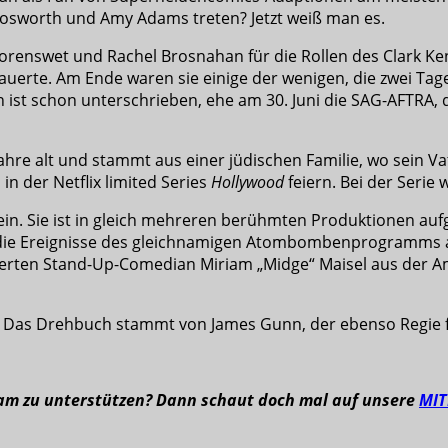
Bosworth und Amy Adams treten? Jetzt weiß man es.
orenswet und Rachel Brosnahan für die Rollen des Clark Ke
auerte. Am Ende waren sie einige der wenigen, die zwei Tag
n ist schon unterschrieben, ehe am 30. Juni die SAG-AFTRA,
hre alt und stammt aus einer jüdischen Familie, wo sein Vate
n der Netflix limited Series
Hollywood
feiern. Bei der Serie
ein. Sie ist in gleich mehreren berühmten Produktionen auf
die Ereignisse des gleichnamigen Atombombenprogramms ada
ionierten Stand-Up-Comedian Miriam „Midge“ Maisel aus de
n. Das Drehbuch stammt von James Gunn, der ebenso Regie 
eam zu unterstützen? Dann schaut doch mal auf unsere
MI