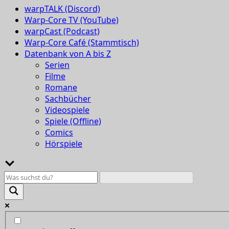
warpTALK (Discord)
Warp-Core TV (YouTube)
warpCast (Podcast)
Warp-Core Café (Stammtisch)
Datenbank von A bis Z
Serien
Filme
Romane
Sachbücher
Videospiele
Spiele (Offline)
Comics
Hörspiele