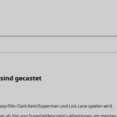
sind gecastet
gacy
-Film Clark Kent/Superman und Lois Lane spielen wird.
ie man als Fan von Superheldencomics-Adaptionen am meisten