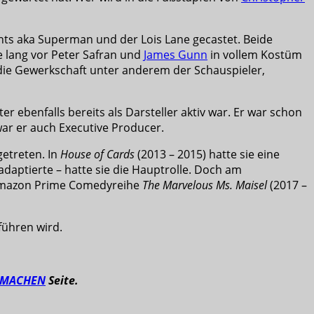
nts aka Superman und der Lois Lane gecastet. Beide
e lang vor Peter Safran und
James Gunn
in vollem Kostüm
 die Gewerkschaft unter anderem der Schauspieler,
r ebenfalls bereits als Darsteller aktiv war. Er war schon
 war er auch Executive Producer.
getreten. In
House of Cards
(2013 – 2015) hatte sie eine
ptierte – hatte sie die Hauptrolle. Doch am
r Amazon Prime Comedyreihe
The Marvelous Ms. Maisel
(2017 –
führen wird.
TMACHEN
Seite.