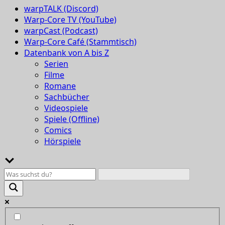
warpTALK (Discord)
Warp-Core TV (YouTube)
warpCast (Podcast)
Warp-Core Café (Stammtisch)
Datenbank von A bis Z
Serien
Filme
Romane
Sachbücher
Videospiele
Spiele (Offline)
Comics
Hörspiele