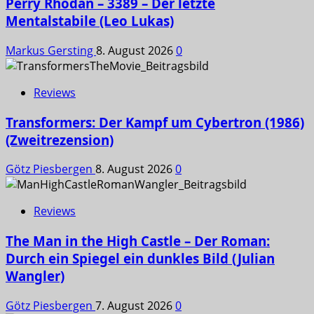
Perry Rhodan – 3389 – Der letzte
Mentalstabile (Leo Lukas)
Markus Gersting
8. August 2026
0
Reviews
Transformers: Der Kampf um Cybertron (1986)
(Zweitrezension)
Götz Piesbergen
8. August 2026
0
Reviews
The Man in the High Castle – Der Roman:
Durch ein Spiegel ein dunkles Bild (Julian
Wangler)
Götz Piesbergen
7. August 2026
0