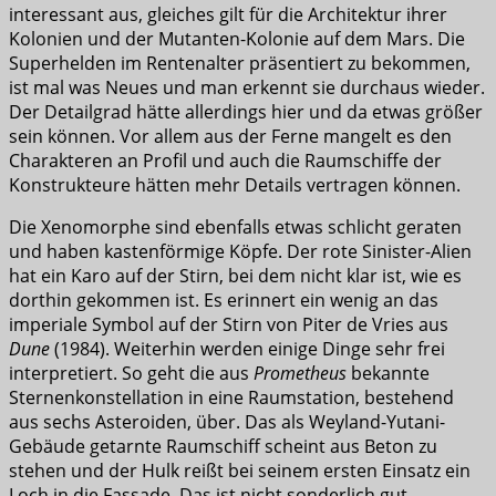
interessant aus, gleiches gilt für die Architektur ihrer
Kolonien und der Mutanten-Kolonie auf dem Mars. Die
Superhelden im Rentenalter präsentiert zu bekommen,
ist mal was Neues und man erkennt sie durchaus wieder.
Der Detailgrad hätte allerdings hier und da etwas größer
sein können. Vor allem aus der Ferne mangelt es den
Charakteren an Profil und auch die Raumschiffe der
Konstrukteure hätten mehr Details vertragen können.
Die Xenomorphe sind ebenfalls etwas schlicht geraten
und haben kastenförmige Köpfe. Der rote Sinister-Alien
hat ein Karo auf der Stirn, bei dem nicht klar ist, wie es
dorthin gekommen ist. Es erinnert ein wenig an das
imperiale Symbol auf der Stirn von Piter de Vries aus
Dune
(1984). Weiterhin werden einige Dinge sehr frei
interpretiert. So geht die aus
Prometheus
bekannte
Sternenkonstellation in eine Raumstation, bestehend
aus sechs Asteroiden, über. Das als Weyland-Yutani-
Gebäude getarnte Raumschiff scheint aus Beton zu
stehen und der Hulk reißt bei seinem ersten Einsatz ein
Loch in die Fassade. Das ist nicht sonderlich gut