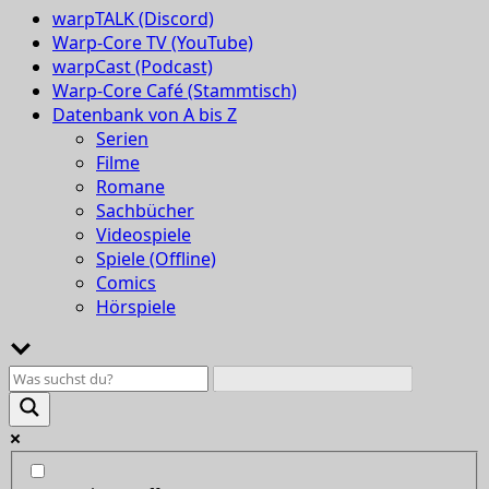
warpTALK (Discord)
Warp-Core TV (YouTube)
warpCast (Podcast)
Warp-Core Café (Stammtisch)
Datenbank von A bis Z
Serien
Filme
Romane
Sachbücher
Videospiele
Spiele (Offline)
Comics
Hörspiele