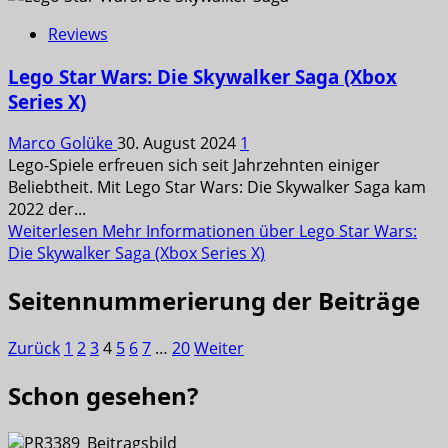
Reviews
Lego Star Wars: Die Skywalker Saga (Xbox
Series X)
Marco Golüke
30. August 2024
1
Lego-Spiele erfreuen sich seit Jahrzehnten einiger
Beliebtheit. Mit Lego Star Wars: Die Skywalker Saga kam
2022 der...
Weiterlesen
Mehr Informationen über Lego Star Wars:
Die Skywalker Saga (Xbox Series X)
Seitennummerierung der Beiträge
Zurück
1
2
3
4
5
6
7
…
20
Weiter
Schon gesehen?