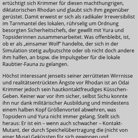
ertüchtigt sich Krimmer für diesen machthungrigen,
diktatorischen Rhodan und glaubt sich ihm gegenüber
gerüstet. Damit erweist er sich als radikaler Irreversibilist
im Tarnmantel des lokalen, rührselig um Ordnung
besorgten Sicherheitschefs, der gewillt mit Yura und
Topsiderinnen zusammenarbeitet. Was offenbleibt, ist,
ob er als „einsamer Wolf“ handelte, der sich in der
Simulation stetig aufputschte oder ob nicht doch andere
ihm halfen, an bspw. die Impulsgeber für die lokale
Raubtier-Fauna zu gelangen.
Höchst interessant jenseits seiner zerrütteten Wirrnisse
und realitätsentrückten Ängste vor Rhodan ist an Odai
Krimmer jedoch sein hautkontaktfreudiges Küsschen-
Geben. Keiner war vor ihm sicher, selbst Sichu konnte
ihn nur dank militärischer Ausbildung und mindestens
einem halben Kopf Größenvorteil abwehren, was
Topsidern und Yura nicht immer gelang. Stellt sich
heraus: Er ist ein – wenn auch schwacher – Kontakt-
Mutant, der durch Speichelübertragung die (nicht von
einer Muse) Geküssten für sich gewinnen und