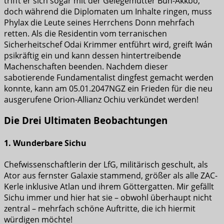
trifft er sich sogar mit der Gelegemutter Bun-Akkbo,
doch während die Diplomaten um Inhalte ringen, muss
Phylax die Leute seines Herrchens Donn mehrfach
retten. Als die Residentin vom terranischen
Sicherheitschef Odai Krimmer entführt wird, greift Iwán
psikräftig ein und kann dessen hintertreibende
Machenschaften beenden. Nachdem dieser
sabotierende Fundamentalist dingfest gemacht werden
konnte, kann am 05.01.2047NGZ ein Frieden für die neu
ausgerufene Orion-Allianz Ochiu verkündet werden!
Die Drei Ultimaten Beobachtungen
1. Wunderbare Sichu
Chefwissenschaftlerin der LfG, militärisch geschult, als
Ator aus fernster Galaxie stammend, größer als alle ZAC-
Kerle inklusive Atlan und ihrem Göttergatten. Mir gefällt
Sichu immer und hier hat sie – obwohl überhaupt nicht
zentral – mehrfach schöne Auftritte, die ich hiermit
würdigen möchte!