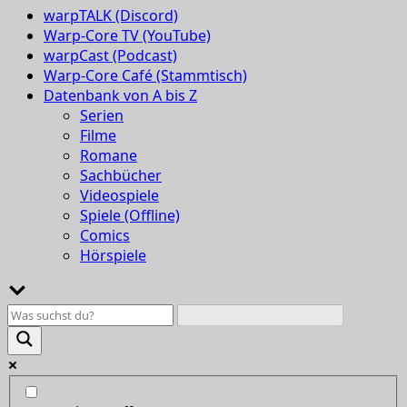
warpTALK (Discord)
Warp-Core TV (YouTube)
warpCast (Podcast)
Warp-Core Café (Stammtisch)
Datenbank von A bis Z
Serien
Filme
Romane
Sachbücher
Videospiele
Spiele (Offline)
Comics
Hörspiele