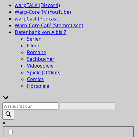
warpTALK (Discord)
Warp-Core TV (YouTube)
warpCast (Podcast)
Warp-Core Café (Stammtisch)
Datenbank von A bis Z
Serien
Filme
Romane
Sachbücher
Videospiele
Spiele (Offline)
Comics
Hörspiele