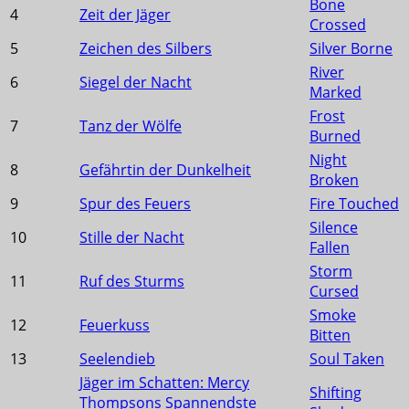
Bone
4
Zeit der Jäger
Crossed
5
Zeichen des Silbers
Silver Borne
River
6
Siegel der Nacht
Marked
Frost
7
Tanz der Wölfe
Burned
Night
8
Gefährtin der Dunkelheit
Broken
9
Spur des Feuers
Fire Touched
Silence
10
Stille der Nacht
Fallen
Storm
11
Ruf des Sturms
Cursed
Smoke
12
Feuerkuss
Bitten
13
Seelendieb
Soul Taken
Jäger im Schatten: Mercy
Shifting
Thompsons Spannendste