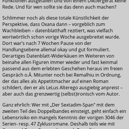
Funktionen ausgefallen und von einem Diktiergerät keine
Rede. Und für wen sollte sie das denn auch machen?
Schlimmer noch als diese totale Künstlichkeit der
Perspektive, dass Oxana dann – vorgeblich zum
Wachbleiben – datenblatthaft rezitiert, was vielfach
wortwörtlich schon vorige Woche ausgebreitet wurde.
Dort war’s nach 7 Wochen Pause von der
Handlungsebene allemal okay und gut formuliert.
Derartiges Datenblatt-Widerkäuen im Weiteren von
beinahe allen Figuren immer wieder und fast keinmal
passend aus dem erlebten Geschehen heraus im freien
Gespräch o.Ä. Mitunter noch bei Remalhiu in Ordnung,
der das alles als Appetitmacher auf einen Roman
schildert, den er als LeLus Alterego ausgiebig anpreist –
aber auch das grenzwertig (selbst)ironisch vom Autor.
Ganz ehrlich: Wer mit „Der Sextadim-Span“ mit dem
zweiten Teil des Doppelbandes einsteigt, geht einfach ein
Lebensrisiko ein mangels Kenntnis der vorigen 3046 der
Serien- resp. 47 Zyklusromane. Deshalb teils wie mit