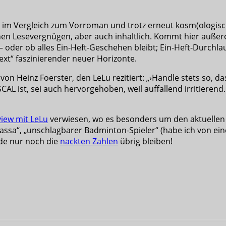
lem im Vergleich zum Vorroman und trotz erneut kosm(ologisc
chen Lesevergnügen, aber auch inhaltlich. Kommt hier außer
 oder ob alles Ein-Heft-Geschehen bleibt; Ein-Heft-Durchlau
text“ faszinierender neuer Horizonte.
n Heinz Foerster, den LeLu rezitiert: „›Handle stets so, d
L ist, sei auch hervorgehoben, weil auffallend irritierend.
iew mit LeLu
verwiesen, wo es besonders um den aktuellen
dsassa“, „unschlagbarer Badminton-Spieler“ (habe ich von 
nde nur noch die
nackten Zahlen
übrig bleiben!