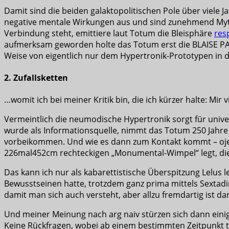
Damit sind die beiden galaktopolitischen Pole über viele 
negative mentale Wirkungen aus und sind zunehmend My
Verbindung steht, emittiere laut Totum die Bleisphäre
res
aufmerksam geworden holte das Totum erst die BLAISE PAS
Weise von eigentlich nur dem Hypertronik-Prototypen in de
2. Zufallsketten
…womit ich bei meiner Kritik bin, die ich kürzer halte: Mir v
Vermeintlich die neumodische Hypertronik sorgt für unive
wurde als Informationsquelle, nimmt das Totum 250 Jahre 
vorbeikommen. Und wie es dann zum Kontakt kommt – oje. 
226mal452cm rechteckigen „Monumental-Wimpel“ legt, die
Das kann ich nur als kabarettistische Überspitzung Lelus
Bewusstseinen hatte, trotzdem ganz prima mittels Sextadim
damit man sich auch versteht, aber allzu fremdartig ist da
Und meiner Meinung nach arg naiv stürzen sich dann einige
Keine Rückfragen, wobei ab einem bestimmten Zeitpunkt t