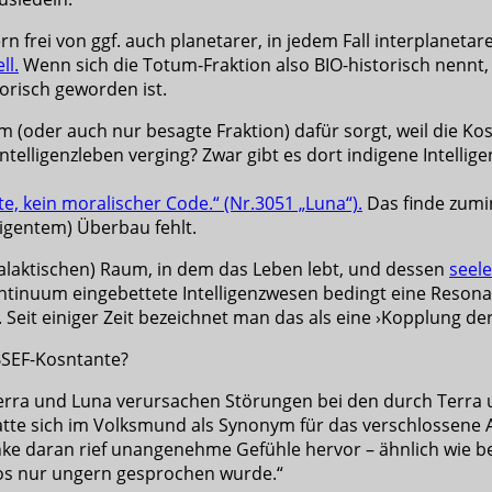
 frei von ggf. auch planetarer, in jedem Fall interplanetare
ll.
Wenn sich die Totum-Fraktion also BIO-historisch nennt, 
torisch geworden ist.
m (oder auch nur besagte Fraktion) dafür sorgt, weil die 
ntelligenzleben verging? Zwar gibt es dort indigene Intelli
te, kein moralischer Code.“ (Nr.3051 „Luna“).
Das finde zumind
ligentem) Überbau fehlt.
ktischen) Raum, in dem das Leben lebt, und dessen
seel
ontinuum eingebettete Intelligenzwesen bedingt eine Reson
 Seit einiger Zeit bezeichnet man das als eine ›Kopplung der
ÜBSEF-Kosntante?
rra und Luna verursachen Störungen bei den durch Terra u
atte sich im Volksmund als Synonym für das verschlossen
ke daran rief unangenehme Gefühle hervor – ähnlich wie b
thos nur ungern gesprochen wurde.“