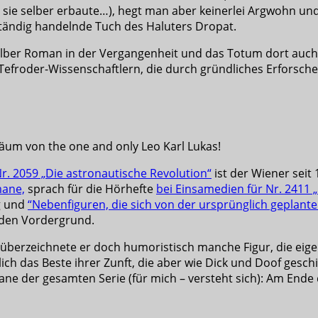
 sie selber erbaute…), hegt man aber keinerlei Argwohn und
tändig handelnde Tuch des Haluters Dropat.
 halber Roman in der Vergangenheit und das Totum dort auch
Tefroder-Wissenschaftlern, die durch gründliches Erforsche
läum von the one and only Leo Karl Lukas!
r. 2059 „Die astronautische Revolution“
ist der Wiener seit
ane,
sprach für die Hörhefte
bei Einsamedien für Nr. 2411 
g und
“Nebenfiguren, die sich von der ursprünglich geplant
 den Vordergrund.
t überzeichnete er doch humoristisch manche Figur, die eigen
ich das Beste ihrer Zunft, die aber wie Dick und Doof gesc
ne der gesamten Serie (für mich – versteht sich): Am Ende