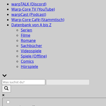
warpTALK (Discord)
Warp-Core TV (YouTube)
warpCast (Podcast)
Warp-Core Café (Stammtisch)
Datenbank von A bis Z
Serien
Filme
Romane
Sachbücher
Videospiele
Spiele (Offline)
Comics
Hörspiele