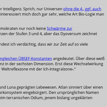
r Intelligenz. Sprich, nur Universen
ohne die 4., ggf. auch
interessiert mich doch gar sehr, welche Art Bio-Logie man
Kosmokraten nur noch keine
Schwärme zur
genzen der Stufen 3 und 4, aber das Dyoversum zeichnet
est ich verdächtig, dass wir zur Zeit auf so viele
engleichen ÜBSEF-Konstanten
angedeutet. Über diese weiß
anz in der sechsten Dimension. Erst diese Wechselwirkung
 Weltreflexzone mit der Ich-Integralzone‹.“
nd Luna geprägten Lebewesen. Atlan sinniert über einen
e Arkonsystem eingebürgert. Den ursprünglichen Namen
eim terranischen Odium, jenem bislang ungeklärten