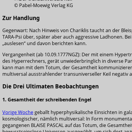
© Pabel-Moewig Verlag KG
Zur Handlung
Gegenwart: Nach Hinweis von Chariklis taucht an der Bleisp
TARA-Psi über, später aber auch aggressive Ladhonen. Bei 
„auslesen“ und davon berichten kann.
Vergangenheit (ab 10.09.1777NGZ): Der mit einem Hypertr
des Hyperrechners, gerät unwiederbringlich in diverse Par
kann man mit dem Totum, der Gesamtheit kommunizieren, ei
multiversal ausstrahlender transuniverseller Keil negativ
Die Drei Ultimaten Beobachtungen
1. Gesamtheit der schreibenden Engel
Vorige Woche
geballt hyperphysikalische Einsichten in ga
kosmologischer, nämlich multiversal: In Form monumentaler
gegangenen BLAISE PASCAL auf das Totum, die Gesamtheit a
bewusstseinslose Universen ausgewählt, um sich dort anz