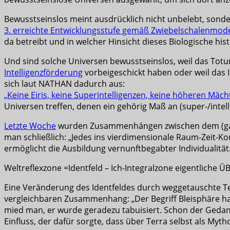
Bewusstseinslos meint ausdrücklich nicht unbelebt, sondern
3. erreichte Entwicklungsstufe gemäß Zwiebelschalenmode
da betreibt und in welcher Hinsicht dieses Biologische his
Und sind solche Universen bewusstseinslos, weil das Totu
Intelligenzförderung
vorbeigeschickt haben oder weil das I
sich laut NATHAN dadurch aus:
„Keine Eiris, keine Superintelligenzen, keine höheren Mäch
Universen treffen, denen ein gehörig Maß an (super-/intel
Letzte Woche
wurden Zusammenhängen zwischen dem (gala
man schließlich: „Jedes ins vierdimensionale Raum-Zeit-K
ermöglicht die Ausbildung vernunftbegabter Individualität.
Weltreflexzone =Identfeld – Ich-Integralzone eigentliche 
Eine Veränderung des Identfeldes durch weggetauschte Te
vergleichbaren Zusammenhang: „Der Begriff Bleisphäre h
mied man, er wurde geradezu tabuisiert. Schon der Gedan
Einfluss, der dafür sorgte, dass über Terra selbst als My