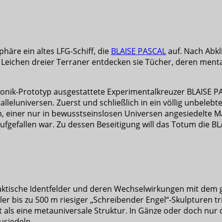
häre ein altes LFG-Schiff, die
BLAISE PASCAL
auf. Nach Abkl
Leichen dreier Terraner entdecken sie Tücher, deren mental
onik-Prototyp ausgestattete Experimentalkreuzer BLAISE PA
alleluniversen. Zuerst und schließlich in ein völlig unbele
ner nur in bewusstseinslosen Universen angesiedelte Macht
 aufgefallen war. Zu dessen Beseitigung will das Totum die 
laktische Identfelder und deren Wechselwirkungen mit dem 
 bis zu 500 m riesiger „Schreibender Engel“-Skulpturen tri
ls eine metauniversale Struktur. In Gänze oder doch nur de
usiedeln.