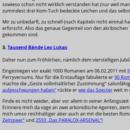
sowieso schon nicht wirklich verstanden hat (nur weil man
zumindest drei Kom-Tuch bedeckte Leichen und das selbs
Mir zu unbedarft, zu schnell (nach Kapiteln nicht einmal
erforscht. Also das genaue Gegenteil von den akribischen 
gekommen sind.
3.
Tausend Bände Leo Lukas
Daher nun zum Fröhlichen, nämlich dem vierstelligen Jubi
Eingestiegen vor exakt 1000 Romanen am 06.02.2011 mit
N
Perryversums. Nur für die Erstauflage fabulierte er
90 Rom
machte die „Geste vollinhaltlicher Zustimmung“ salonfähi
aufgeschwungen haben“
rückte er
wie das Specter
weit in
Finde es nicht wieder, aber vor allem in seiner Anfangszei
Erinnere mich da vage an zwei arkonidische Agenten, zieml
mich umso reichhaltiger aber auch an mit die besten Roma
Zeitspeer“
und
2593 „Das PARALOX-ARSENAL“!