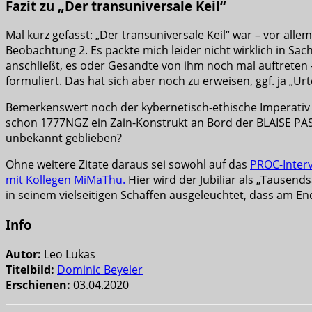
Fazit zu „Der transuniversale Keil“
Mal kurz gefasst: „Der transuniversale Keil“ war – vor al
Beobachtung 2. Es packte mich leider nicht wirklich in Sa
anschließt, es oder Gesandte von ihm noch mal auftreten –
formuliert. Das hat sich aber noch zu erweisen, ggf. ja „Ur
Bemerkenswert noch der kybernetisch-ethische Imperativ vo
schon 1777NGZ ein Zain-Konstrukt an Bord der BLAISE PASCA
unbekannt geblieben?
Ohne weitere Zitate daraus sei sowohl auf das
PROC-Interv
mit Kollegen MiMaThu.
Hier wird der Jubiliar als „Tausen
in seinem vielseitigen Schaffen ausgeleuchtet, dass am E
Info
Autor:
Leo Lukas
Titelbild:
Dominic Beyeler
Erschienen:
03.04.2020