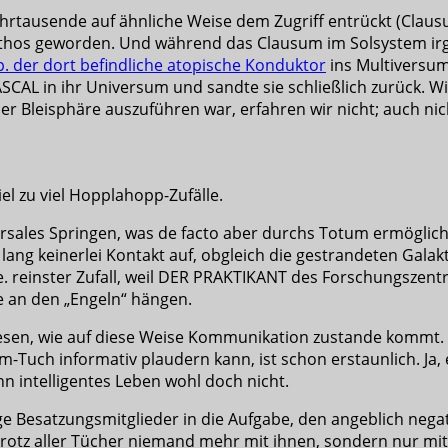
Jahrtausende auf ähnliche Weise dem Zugriff entrückt (Claus
thos geworden. Und während das Clausum im Solsystem ir
p. der dort befindliche atopische Konduktor
ins Multiversum
CAL in ihr Universum und sandte sie schließlich zurück. W
r Bleisphäre auszuführen war, erfahren wir nicht; auch nic
iel zu viel Hopplahopp-Zufälle.
rsales Springen, was de facto aber durchs Totum ermöglich
lang keinerlei Kontakt auf, obgleich die gestrandeten Gala
reinster Zufall, weil DER PRAKTIKANT des Forschungszentr
 an den „Engeln“ hängen.
 lesen, wie auf diese Weise Kommunikation zustande kommt.
-Tuch informativ plaudern kann, ist schon erstaunlich. Ja,
nn intelligentes Leben wohl doch nicht.
 Besatzungsmitglieder in die Aufgabe, den angeblich negati
rotz aller Tücher niemand mehr mit ihnen, sondern nur mit