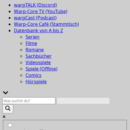
warpTALK (Discord)
Warp-Core TV (YouTube)
warpCast (Podcast)
Warp-Core Café (Stammtisch)
Datenbank von A bis Z
Serien
Filme
Romane
Sachbücher
Videospiele
Spiele (Offline)
Comics
Hörspiele