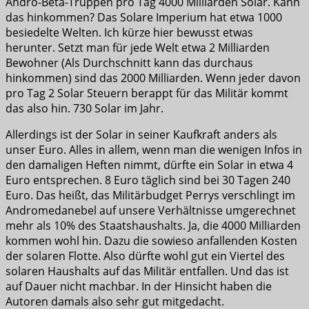
Andro-Beta-Truppen pro Tag 4000 Milliarden Solar. Kann
das hinkommen? Das Solare Imperium hat etwa 1000
besiedelte Welten. Ich kürze hier bewusst etwas
herunter. Setzt man für jede Welt etwa 2 Milliarden
Bewohner (Als Durchschnitt kann das durchaus
hinkommen) sind das 2000 Milliarden. Wenn jeder davon
pro Tag 2 Solar Steuern berappt für das Militär kommt
das also hin. 730 Solar im Jahr.
Allerdings ist der Solar in seiner Kaufkraft anders als
unser Euro. Alles in allem, wenn man die wenigen Infos in
den damaligen Heften nimmt, dürfte ein Solar in etwa 4
Euro entsprechen. 8 Euro täglich sind bei 30 Tagen 240
Euro. Das heißt, das Militärbudget Perrys verschlingt im
Andromedanebel auf unsere Verhältnisse umgerechnet
mehr als 10% des Staatshaushalts. Ja, die 4000 Milliarden
kommen wohl hin. Dazu die sowieso anfallenden Kosten
der solaren Flotte. Also dürfte wohl gut ein Viertel des
solaren Haushalts auf das Militär entfallen. Und das ist
auf Dauer nicht machbar. In der Hinsicht haben die
Autoren damals also sehr gut mitgedacht.