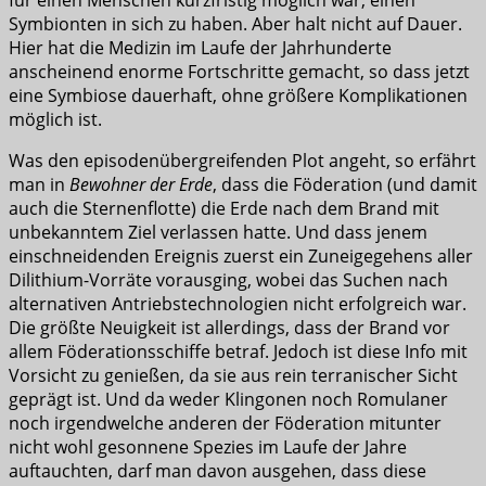
für einen Menschen kurzfristig möglich war, einen
Symbionten in sich zu haben. Aber halt nicht auf Dauer.
Hier hat die Medizin im Laufe der Jahrhunderte
anscheinend enorme Fortschritte gemacht, so dass jetzt
eine Symbiose dauerhaft, ohne größere Komplikationen
möglich ist.
Was den episodenübergreifenden Plot angeht, so erfährt
man in
Bewohner
der
Erde
, dass die Föderation (und damit
auch die Sternenflotte) die Erde nach dem Brand mit
unbekanntem Ziel verlassen hatte. Und dass jenem
einschneidenden Ereignis zuerst ein Zuneigegehens aller
Dilithium-Vorräte vorausging, wobei das Suchen nach
alternativen Antriebstechnologien nicht erfolgreich war.
Die größte Neuigkeit ist allerdings, dass der Brand vor
allem Föderationsschiffe betraf. Jedoch ist diese Info mit
Vorsicht zu genießen, da sie aus rein terranischer Sicht
geprägt ist. Und da weder Klingonen noch Romulaner
noch irgendwelche anderen der Föderation mitunter
nicht wohl gesonnene Spezies im Laufe der Jahre
auftauchten, darf man davon ausgehen, dass diese