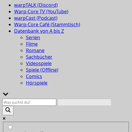
warpTALK (Discord)
Warp-Core TV (YouTube)
warpCast (Podcast)
Warp-Core Café (Stammtisch)
Datenbank von A bis Z
Serien
Filme
Romane
Sachbücher
Videospiele
Spiele (Offline)
Comics
Hörspiele