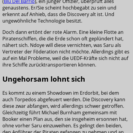
(
Blu Del Barrio
), ein junger Offizier, überprüft alles
genaustens. Er/Sie scheint hochbegabt zu sein und
erkennt auf Anhieb, dass die Discovery alt ist. Und
ungewöhnliche Technologie besitzt.
Doch dann ertönt der rote Alarm. Eine kleine Flotte an
Piratenschiffen, die die Erde schon oft geplündert hat,
nähert sich. Ndoye will diese vernichten, was Saru als
Vertreter der Föderation nicht möchte. Allerdings gibt es
auf ein Mal Probleme, weil die UEDF-Kräfte sich nicht auf
ihre Schiffe zurücktransportieren können.
Ungehorsam lohnt sich
Es kommt zu einem Showdown im Erdorbit, bei dem
auch Torpedos abgefeuert werden. Die Discovery kann
diese zwar abfangen, wird allerdings schwer getroffen.
Gleichzeitig führt Michael Burnham gemeinsam mit
Booker einen Plan aus, den sie insgeheim ersonnen hat,
ohne vorher Saru einzuweihen. Es gelingt den beiden,
den Anführer der Piraten gefangen zu nehmen und an