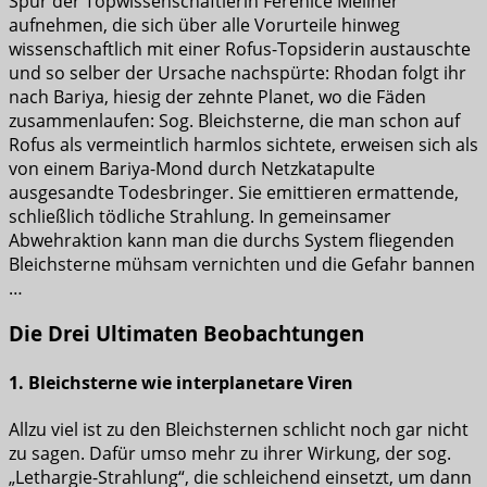
Spur der Topwissenschaftlerin Ferenice Mellner
aufnehmen, die sich über alle Vorurteile hinweg
wissenschaftlich mit einer Rofus-Topsiderin austauschte
und so selber der Ursache nachspürte: Rhodan folgt ihr
nach Bariya, hiesig der zehnte Planet, wo die Fäden
zusammenlaufen: Sog. Bleichsterne, die man schon auf
Rofus als vermeintlich harmlos sichtete, erweisen sich als
von einem Bariya-Mond durch Netzkatapulte
ausgesandte Todesbringer. Sie emittieren ermattende,
schließlich tödliche Strahlung. In gemeinsamer
Abwehraktion kann man die durchs System fliegenden
Bleichsterne mühsam vernichten und die Gefahr bannen
…
Die Drei Ultimaten Beobachtungen
1. Bleichsterne wie interplanetare Viren
Allzu viel ist zu den Bleichsternen schlicht noch gar nicht
zu sagen. Dafür umso mehr zu ihrer Wirkung, der sog.
„Lethargie-Strahlung“, die schleichend einsetzt, um dann