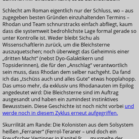
Schlecht am Roman eigentlich nur der Schluss, wo – aus
zugegeben besten Gründen einzuhaltenden Termins –
Rhodan und Team schnurstracks einfach abfliegt, kaum
dass die systemweit bedrohlichste Lage formal gerade so
unter Kontrolle ist. Weder bleibt Sichu als
Wissenschaftlerin zurück, um die Bleichsterne
auszuquetschen; noch überwiegt das Geheimnis einer
„dritten Macht“ (nebst Dyo-Galaktikern und
Topsiderinnen), die für den „Anschlag“ verantwortlich
sein muss, dass Rhodan dem selber nachgeht. Da fand
ich das „tschüss auch und alles Gute“ etwas hopplahopp.
Das umso mehr, da exklusiv uns Rhodanauten im Epilog
angedeutet wird: Die Bleichsterne sind im Auftrag
ausgesandt und haben ein zumindest instinktives
Bewusstsein. Diese Geschichte ist noch nicht vorbei
und
werde noch in diesem Zyklus erneut aufgegriffen.
Skurrilität am Rande: Die Kolonisten aus dem Solsystem
heißen „Ferraner“ (Ferrol-Teraner – und doch ein
Freud’scher Vertipper in Kapitel 9: „… murmelte der