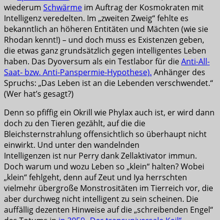
wiederum
Schwärme
im Auftrag der Kosmokraten mit
Intelligenz veredelten. Im „zweiten Zweig“ fehlte es
bekanntlich an höheren Entitäten und Mächten (wie sie
Rhodan kennt!) – und doch muss es Existenzen geben,
die etwas ganz grundsätzlich gegen intelligentes Leben
haben. Das Dyoversum als ein Testlabor für die
Anti-All-
Saat- bzw. Anti-Panspermie-Hypothese).
Anhänger des
Spruchs: „Das Leben ist an die Lebenden verschwendet.“
(Wer hat’s gesagt?)
Denn so pfiffig ein Okrill wie Phylax auch ist, er wird dann
doch zu den Tieren gezählt, auf die die
Bleichsternstrahlung offensichtlich so überhaupt nicht
einwirkt. Und unter den wandelnden
Intelligenzen ist nur Perry dank Zellaktivator immun.
Doch warum und wozu Leben so „klein“ halten? Wobei
„klein“ fehlgeht, denn auf Zeut und Iya herrschten
vielmehr übergroße Monstrositäten im Tierreich vor, die
aber durchweg nicht intelligent zu sein scheinen. Die
auffällig dezenten Hinweise auf die „schreibenden Engel“