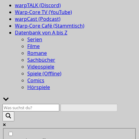
warpTALK (Discord)
Warp-Core TV (YouTube)
warpCast (Podcast)
Warp-Core Café (Stammtisch)
Datenbank von A bis Z
Serien
Filme
Romane
Sachbücher
Videospiele
Spiele (Offline)
Comics
Hörspiele