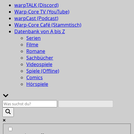
warpTALK (Discord)
Warp-Core TV (YouTube)
warpCast (Podcast)
Warp-Core Café (Stammtisch)
Datenbank von A bis Z
Serien
Filme
Romane
Sachbücher
Videospiele
Spiele (Offline)
Comics
Hörspiele