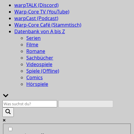
warpTALK (Discord)
Warp-Core TV (YouTube)
warpCast (Podcast)
Warp-Core Café (Stammtisch)
Datenbank von A bis Z
Serien
Filme
Romane
Sachbücher
Videospiele
Spiele (Offline)
Comics
Hörspiele