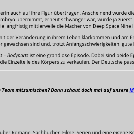
rin auch auf ihre Figur übertragen. Anscheinend wurde diese
n Embryo übernimmt, erneut schwanger war, wurde ja zuerst
 wie langfristig mittlerweile die Macher von Deep Space Nin
s mit der Veränderung in ihrem Leben klarkommen und am Ende
nder gewachsen sind und, trotzt Anfangsschwierigkeiten, gut
ßt –
Bodyparts
ist eine grandiose Episode. Dabei sind beide E
die Einzelteile des Körpers zu verkaufen. Der Deutsche pas
m Team mitzumischen? Dann schaut doch mal auf unsere
M
t über Romane, Sachbücher, Filme, Serien und eine eigene K