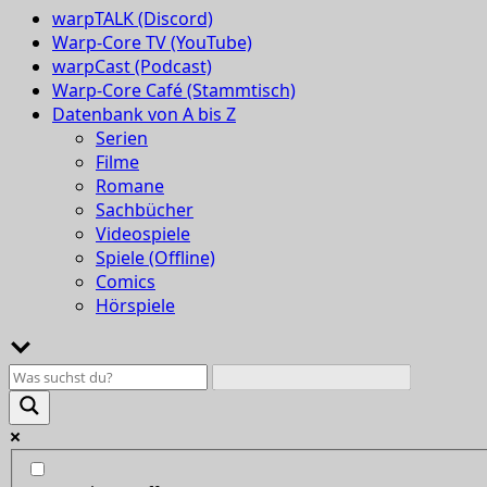
warpTALK (Discord)
Warp-Core TV (YouTube)
warpCast (Podcast)
Warp-Core Café (Stammtisch)
Datenbank von A bis Z
Serien
Filme
Romane
Sachbücher
Videospiele
Spiele (Offline)
Comics
Hörspiele