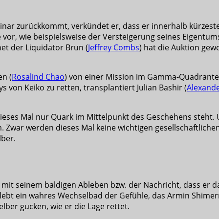
inar zurückkommt, verkündet er, dass er innerhalb kürzester
 vor, wie beispielsweise der Versteigerung seines Eigentums
t der Liquidator Brun (
Jeffrey Combs
) hat die Auktion ge
en (
Rosalind Chao
) von einer Mission im Gamma-Quadranten
on Keiko zu retten, transplantiert Julian Bashir (
Alexande
ieses Mal nur Quark im Mittelpunkt des Geschehens steht. U
rm. Zwar werden dieses Mal keine wichtigen gesellschaftlich
lber.
 mit seinem baldigen Ableben bzw. der Nachricht, dass er d
hlebt ein wahres Wechselbad der Gefühle, das Armin Shime
ber gucken, wie er die Lage rettet.