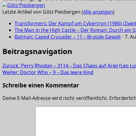
Letzte Artikel von Götz Piesbergen
(
Alle anzeigen
)
Transformers: Der Kampf um Cybertron (1986) (Zwei
The Man in the High Castle – Der Roman: Durch ein Sp
Batman: Caped Crusader – 11 – Brutale Gewalt
- 7. A
Beitragsnavigation
Zurück:
Perry Rhodan – 3114 – Das Chaos auf Ariel (Leo Lu
Weiter:
Doctor Who – 9 – Das leere Kind
Schreibe einen Kommentar
Deine E-Mail-Adresse wird nicht veröffentlicht.
Erforderlic