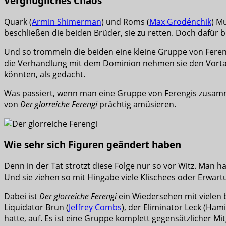
Vergnügliches Chaos
Quark (
Armin Shimerman
) und Roms (
Max Grodénchik
) Mu
beschließen die beiden Brüder, sie zu retten. Doch dafür b
Und so trommeln die beiden eine kleine Gruppe von Feren
die Verhandlung mit dem Dominion nehmen sie den Vorta K
könnten, als gedacht.
Was passiert, wenn man eine Gruppe von Ferengis zusamme
von
Der glorreiche Ferengi
prächtig amüsieren.
Wie sehr sich Figuren geändert haben
Denn in der Tat strotzt diese Folge nur so vor Witz. Man h
Und sie ziehen so mit Hingabe viele Klischees oder Erwar
Dabei ist
Der glorreiche Ferengi
ein Wiedersehen mit vielen 
Liquidator Brun (
Jeffrey Combs
), der Eliminator Leck (Ha
hatte, auf. Es ist eine Gruppe komplett gegensätzlicher Mi