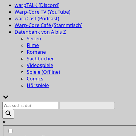
warpTALK (Discord)
Warp-Core TV (YouTube)
warpCast (Podcast)
Warp-Core Café (Stammtisch)
Datenbank von A bis Z
Serien
Filme
Romane
Sachbücher
Videospiele
Spiele (Offline)
Comics
Hörspiele