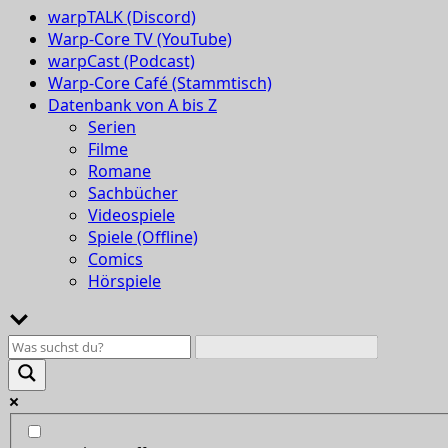
warpTALK (Discord)
Warp-Core TV (YouTube)
warpCast (Podcast)
Warp-Core Café (Stammtisch)
Datenbank von A bis Z
Serien
Filme
Romane
Sachbücher
Videospiele
Spiele (Offline)
Comics
Hörspiele