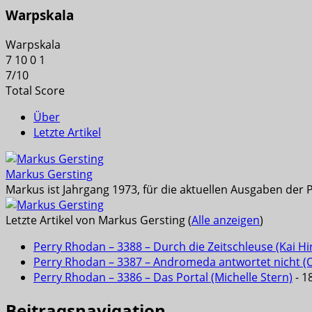
Warpskala
Warpskala
7
10
0
1
7
/
10
Total Score
Über
Letzte Artikel
Markus Gersting
Markus ist Jahrgang 1973, für die aktuellen Ausgaben der 
Letzte Artikel von Markus Gersting
(
Alle anzeigen
)
Perry Rhodan – 3388 – Durch die Zeitschleuse (Kai Hi
Perry Rhodan – 3387 – Andromeda antwortet nicht (Ola
Perry Rhodan – 3386 – Das Portal (Michelle Stern)
- 18
Beitragsnavigation