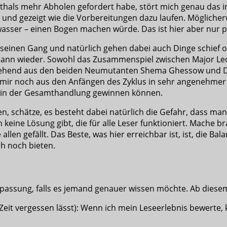
thals mehr Abholen gefordert habe, stört mich genau das im 
t und gezeigt wie die Vorbereitungen dazu laufen. Möglicherw
hwasser – einen Bogen machen würde. Das ist hier aber nur
inen Gang und natürlich gehen dabei auch Dinge schief ode
 dann wieder. Sowohl das Zusammenspiel zwischen Major Leon
tehend aus den beiden Neumutanten Shema Ghessow und 
mir noch aus den Anfängen des Zyklus in sehr angenehmer 
nz in der Gesamthandlung gewinnen können.
n, schätze, es besteht dabei natürlich die Gefahr, dass man
ch keine Lösung gibt, die für alle Leser funktioniert. Mache 
allen gefällt. Das Beste, was hier erreichbar ist, ist, die B
ch noch bieten.
 Anpassung, falls es jemand genauer wissen möchte. Ab dies
eit vergessen lässt): Wenn ich mein Leseerlebnis bewerte, 