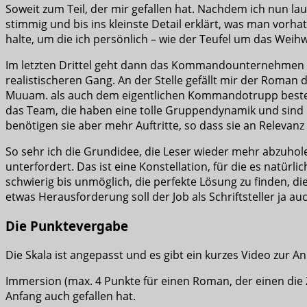
Soweit zum Teil, der mir gefallen hat. Nachdem ich nun lau
stimmig und bis ins kleinste Detail erklärt, was man vorha
halte, um die ich persönlich – wie der Teufel um das Wei
Im letzten Drittel geht dann das Kommandounternehmen se
realistischeren Gang. An der Stelle gefällt mir der Roman
Muuam. als auch dem eigentlichen Kommandotrupp bes
das Team, die haben eine tolle Gruppendynamik und sind 
benötigen sie aber mehr Auftritte, so dass sie an Releva
So sehr ich die Grundidee, die Leser wieder mehr abzuhole
unterfordert. Das ist eine Konstellation, für die es natürli
schwierig bis unmöglich, die perfekte Lösung zu finden, die 
etwas Herausforderung soll der Job als Schriftsteller ja au
Die Punktevergabe
Die Skala ist angepasst und es gibt ein kurzes Video zur
Immersion (max. 4 Punkte für einen Roman, der einen die Z
Anfang auch gefallen hat.