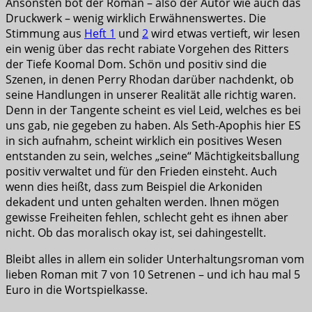
Ansonsten bot der Roman – also der Autor wie auch das
Druckwerk – wenig wirklich Erwähnenswertes. Die
Stimmung aus
Heft 1
und
2
wird etwas vertieft, wir lesen
ein wenig über das recht rabiate Vorgehen des Ritters
der Tiefe Koomal Dom. Schön und positiv sind die
Szenen, in denen Perry Rhodan darüber nachdenkt, ob
seine Handlungen in unserer Realität alle richtig waren.
Denn in der Tangente scheint es viel Leid, welches es bei
uns gab, nie gegeben zu haben. Als Seth-Apophis hier ES
in sich aufnahm, scheint wirklich ein positives Wesen
entstanden zu sein, welches „seine“ Mächtigkeitsballung
positiv verwaltet und für den Frieden einsteht. Auch
wenn dies heißt, dass zum Beispiel die Arkoniden
dekadent und unten gehalten werden. Ihnen mögen
gewisse Freiheiten fehlen, schlecht geht es ihnen aber
nicht. Ob das moralisch okay ist, sei dahingestellt.
Bleibt alles in allem ein solider Unterhaltungsroman vom
lieben Roman mit 7 von 10 Setrenen – und ich hau mal 5
Euro in die Wortspielkasse.