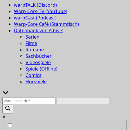
warpTALK (Discord)
Warp-Core TV (YouTube)
warpCast (Podcast)
Warp-Core Café (Stammtisch)
Datenbank von A bis Z
Serien
Filme
Romane
Sachbücher
Videospiele
Spiele (Offline)
Comics
Hörspiele