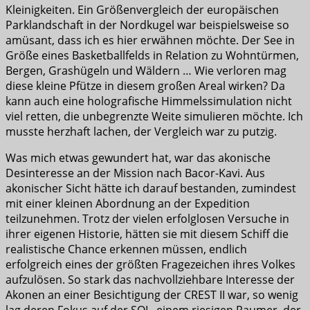
Kleinigkeiten. Ein Größenvergleich der europäischen
Parklandschaft in der Nordkugel war beispielsweise so
amüsant, dass ich es hier erwähnen möchte. Der See in
Größe eines Basketballfelds in Relation zu Wohntürmen,
Bergen, Grashügeln und Wäldern … Wie verloren mag
diese kleine Pfütze in diesem großen Areal wirken? Da
kann auch eine holografische Himmelssimulation nicht
viel retten, die unbegrenzte Weite simulieren möchte. Ich
musste herzhaft lachen, der Vergleich war zu putzig.
Was mich etwas gewundert hat, war das akonische
Desinteresse an der Mission nach Bacor-Kavi. Aus
akonischer Sicht hätte ich darauf bestanden, zumindest
mit einer kleinen Abordnung an der Expedition
teilzunehmen. Trotz der vielen erfolglosen Versuche in
ihrer eigenen Historie, hätten sie mit diesem Schiff die
realistische Chance erkennen müssen, endlich
erfolgreich eines der größten Fragezeichen ihres Volkes
aufzulösen. So stark das nachvollziehbare Interesse der
Akonen an einer Besichtigung der CREST II war, so wenig
lag deren Fokus auf der SOL, einem riesigen Raumer, der