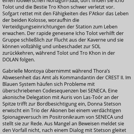
einen loowerschen Nonagon-Saal, dort finden sie Icho
Tolot und die Bestie Tro Khon schwer verletzt vor.
Sofgart rettet mit den Fähigkeiten des F’Atkor das Leben
der beiden Kolosse, woraufhin die
Verteidigungseinrichtungen der Station zum Leben
erwachen. Der rapide genesene Icho Tolot verhilft der
Gruppe schließlich zur Flucht aus der Kaverne und sie
können vollzählig und unbeschadet zur SOL
zurückkehren, während Tolot und Tro Khon in der
DOLAN folgen.
Gabrielle Montoya übernimmt während Thora’s
Abwesenheit das Amt als Kommandantin der CREST II. Im
Blauen System häufen sich Probleme mit
überschriebenen Codesequenzen bei SENECA. Eine
akonische Delegation mit Auris von Las-Toór an der
Spitze trifft zur Bordbesichtigung ein, Donna Stetson
erwischt ein Trio der Akonen bei einem verdächtigen
Spionageversuch im Positronikraum von SENECA und
stellt sie zur Rede. Aus Mangel an Beweisen meldet sie
den Vorfall nicht, nach einem Dialog mit Stetson gleitet