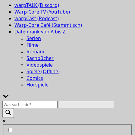
warpTALK (Discord)
Warp-Core TV (YouTube)
warpCast (Podcast)
Warp-Core Café (Stammtisch)
Datenbank von A bis Z
Serien
Filme
Romane
Sachbücher
Videospiele
Spiele (Offline)
Comics
Hörspiele