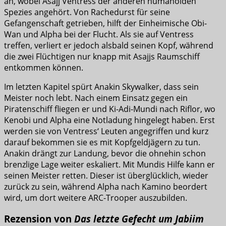
an, wobei Asajj Ventress der anderen humanoiden
Spezies angehört. Von Rachedurst für seine
Gefangenschaft getrieben, hilft der Einheimische Obi-
Wan und Alpha bei der Flucht. Als sie auf Ventress
treffen, verliert er jedoch alsbald seinen Kopf, während
die zwei Flüchtigen nur knapp mit Asajjs Raumschiff
entkommen können.
Im letzten Kapitel spürt Anakin Skywalker, dass sein
Meister noch lebt. Nach einem Einsatz gegen ein
Piratenschiff fliegen er und Ki-Adi-Mundi nach Riflor, wo
Kenobi und Alpha eine Notladung hingelegt haben. Erst
werden sie von Ventress‘ Leuten angegriffen und kurz
darauf bekommen sie es mit Kopfgeldjägern zu tun.
Anakin drängt zur Landung, bevor die ohnehin schon
brenzlige Lage weiter eskaliert. Mit Mundis Hilfe kann er
seinen Meister retten. Dieser ist überglücklich, wieder
zurück zu sein, während Alpha nach Kamino beordert
wird, um dort weitere ARC-Trooper auszubilden.
Rezension von
Das letzte Gefecht um Jabiim