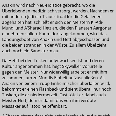
Anakin wird nach Neu-Holstice gebracht, wo die
Überlebenden medizinisch versorgt werden. Nachdem er
mit anderen Jedi ein Trauerritual für die Gefallenen
abgehalten hat, schließt er sich den Meistern Ki-Adi-
Mundi und A’Sharad Hett an, die den Planeten Aargonar
einnehmen sollen. Kaum dort angekommen, wird das
Landungsboot von Anakin und Hett abgeschossen und
die beiden stranden in der Wüste. Zu allem Übel zieht
auch noch ein Sandsturm auf.
Da Hett bei den Tusken aufgewachsen ist und deren
Kultur angenommen hat, hegt Skywalker Vorurteile
gegen den Meister. Nur widerwillig arbeitet er mit ihm
zusammen, um zu Mundis Einheit aufzuschließen. Als
Anakin von einem Trupp Einheimischer überfallen wird,
bekommt er einen Flashback und sieht überall nur noch
Tusken, die er niedermetzelt. Fast tötet er dabei auch
Meister Hett, dem er damit das von ihm verübte
Massaker auf Tatooine offenbart.
A’Sharad nimmt daraufhin seine Maske ab und gibt sich