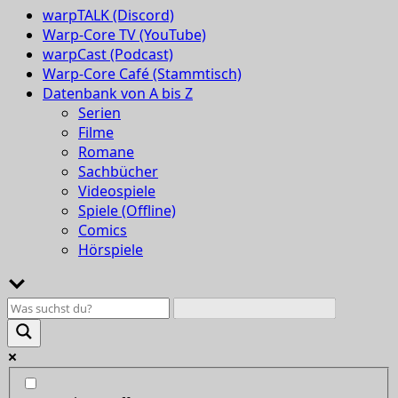
warpTALK (Discord)
Warp-Core TV (YouTube)
warpCast (Podcast)
Warp-Core Café (Stammtisch)
Datenbank von A bis Z
Serien
Filme
Romane
Sachbücher
Videospiele
Spiele (Offline)
Comics
Hörspiele