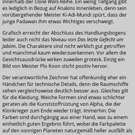
innerhalb der
Clone Wars
-Reihe. Ein wenig Tiefgang gibt
es lediglich in Bezug auf Anakins Innenleben, denn sein
vorübergehender Meister Ki-Adi-Mundi spürt, dass der
junge Padawan ihm etwas Wichtiges verschweigt.
Grafisch erreicht der Abschluss des Handlungsbogens
leider auch nicht das Niveau von
Das letzte Gefecht um
Jabiim
. Die Charaktere sind nicht wirklich gut getroffen
und manchmal kaum wiederzuerkennen. Vor allem die
Gesichtsausdrücke wirken zuweilen grotesk. Einzig ein
Bild von Meister Plo Koon sticht positiv hervor.
Der verantwortliche Zeichner hat offenkundig eher ein
Händchen für technische Details, denn die Raumschiffe
sehen vergleichsweise deutlich besser aus. Gleiches gilt
für die Kleidung. Weiche Formen sind etwas schlichter
geraten als die Kunststoffrüstung von Alpha, die der
Klonkrieger zum Ende wieder trägt. Immerhin: Die
Farben sind durchgängig aus einer Hand, was zu einem
einheitlich guten Ergebnis führt, wobei die Farbpalette
auf den sonnigen Planeten naturgemäß heller ausfällt als