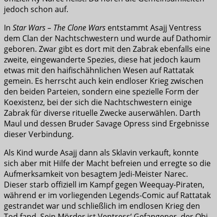
jedoch schon auf.
In
Star Wars – The Clone Wars
entstammt Asajj Ventress
dem Clan der Nachtschwestern und wurde auf Dathomir
geboren. Zwar gibt es dort mit den Zabrak ebenfalls eine
zweite, eingewanderte Spezies, diese hat jedoch kaum
etwas mit den haifischähnlichen Wesen auf Rattatak
gemein. Es herrscht auch kein endloser Krieg zwischen
den beiden Parteien, sondern eine spezielle Form der
Koexistenz, bei der sich die Nachtschwestern einige
Zabrak für diverse rituelle Zwecke auserwählen. Darth
Maul und dessen Bruder Savage Opress sind Ergebnisse
dieser Verbindung.
Als Kind wurde Asajj dann als Sklavin verkauft, konnte
sich aber mit Hilfe der Macht befreien und erregte so die
Aufmerksamkeit von besagtem Jedi-Meister Narec.
Dieser starb offiziell im Kampf gegen Weequay-Piraten,
während er im vorliegenden Legends-Comic auf Rattatak
gestrandet war und schließlich im endlosen Krieg den
Tod fand. Sein Mörder ist Ventress‘ Gefangener, der Obi-