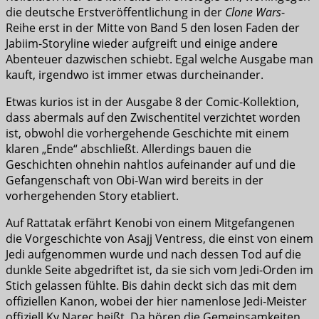
die deutsche Erstveröffentlichung in der
Clone Wars
-
Reihe erst in der Mitte von Band 5 den losen Faden der
Jabiim-Storyline wieder aufgreift und einige andere
Abenteuer dazwischen schiebt. Egal welche Ausgabe man
kauft, irgendwo ist immer etwas durcheinander.
Etwas kurios ist in der Ausgabe 8 der Comic-Kollektion,
dass abermals auf den Zwischentitel verzichtet worden
ist, obwohl die vorhergehende Geschichte mit einem
klaren „Ende“ abschließt. Allerdings bauen die
Geschichten ohnehin nahtlos aufeinander auf und die
Gefangenschaft von Obi-Wan wird bereits in der
vorhergehenden Story etabliert.
Auf Rattatak erfährt Kenobi von einem Mitgefangenen
die Vorgeschichte von Asajj Ventress, die einst von einem
Jedi aufgenommen wurde und nach dessen Tod auf die
dunkle Seite abgedriftet ist, da sie sich vom Jedi-Orden im
Stich gelassen fühlte. Bis dahin deckt sich das mit dem
offiziellen Kanon, wobei der hier namenlose Jedi-Meister
offiziell Ky Narec heißt. Da hören die Gemeinsamkeiten