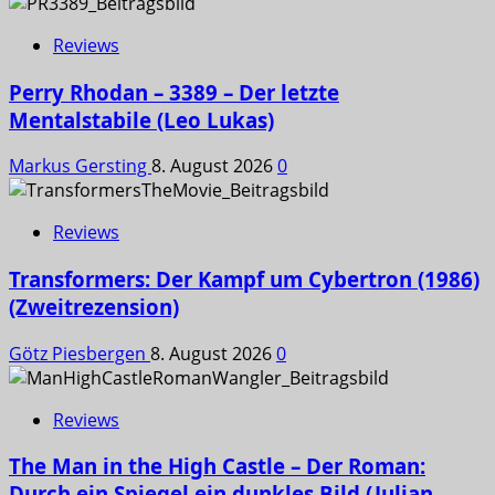
Reviews
Perry Rhodan – 3389 – Der letzte
Mentalstabile (Leo Lukas)
Markus Gersting
8. August 2026
0
Reviews
Transformers: Der Kampf um Cybertron (1986)
(Zweitrezension)
Götz Piesbergen
8. August 2026
0
Reviews
The Man in the High Castle – Der Roman:
Durch ein Spiegel ein dunkles Bild (Julian