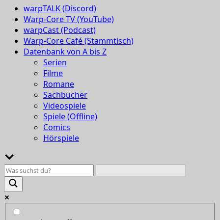
warpTALK (Discord)
Warp-Core TV (YouTube)
warpCast (Podcast)
Warp-Core Café (Stammtisch)
Datenbank von A bis Z
Serien
Filme
Romane
Sachbücher
Videospiele
Spiele (Offline)
Comics
Hörspiele