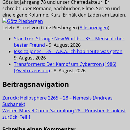
Götz ist Jahrgang 78 und unser Chefredakteur. Er
schreibt über Romane, Sachbücher, Filme, Serien und
eine eigene Kolumne. Kurz: Er hält den Laden am Laufen.
Letzte Artikel von Götz Piesbergen
(
Alle anzeigen
)
Star Trek: Strange New Worlds – 33 – Menschlicher
bester Freund
- 9. August 2026
Jessica Jones – 35 – A.K.A. Ich hab heute was getan
-
9. August 2026
Transformers: Der Kampf um Cybertron (1986)
(Zweitrezension)
- 8. August 2026
Beitragsnavigation
Zurück:
Heliosphere 2265 – 28 – Nemesis (Andreas
Suchanek)
Weiter:
Marvel Comic Sammlung 28 – Punisher: Frank ist
zurück, Teil 1
Schreibe einen Kommentar