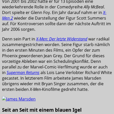
Von 2001 bis 2002 hatte er für 13 Episoden eine
wiederkehrende Rolle in der Comedyreihe
Ally McBeal
.
Dort spielte er Glenn Foy. Ein Jahr darauf nahm er in
X-
Men 2
wieder die Darstellung der Figur Scott Summers
auf. Für Kontroversen sollte dann der nächste Auftritt im
Jahr 2006 sorgen.
Denn sein Part in
X-Men: Der letzte Widerstand
war radikal
zusammengestrichen worden. Seine Figur starb nämlich
in den ersten Minuten des Films, ein Opfer der zum
Phoenix gewordenen Jean Grey. Der Grund für dieses
vorzeitige Ableben war ein Schedulingkonflikt. Denn
parallel zu der Marvel-Comic-Verfilmung wurde er auch
in
Superman Returns
als Lois Lane Verlobter Richard White
gecastet. In letzterem Film arbeitete James Marsden
übrigens wieder mit Bryan Singer zusammen, der die
ersten beiden
X-Men
-Kinofilme gedreht hatte.
Seit an Seit mit einem blauen Igel