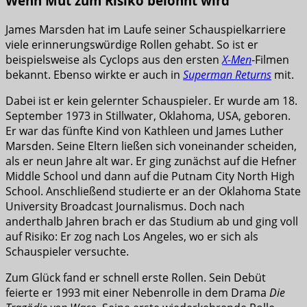
Wenn Mut zum Risiko belohnt wird
James Marsden hat im Laufe seiner Schauspielkarriere
viele erinnerungswürdige Rollen gehabt. So ist er
beispielsweise als Cyclops aus den ersten
X-Men
-Filmen
bekannt. Ebenso wirkte er auch in
Superman Returns
mit.
Dabei ist er kein gelernter Schauspieler. Er wurde am 18.
September 1973 in Stillwater, Oklahoma, USA, geboren.
Er war das fünfte Kind von Kathleen und James Luther
Marsden. Seine Eltern ließen sich voneinander scheiden,
als er neun Jahre alt war. Er ging zunächst auf die Hefner
Middle School und dann auf die Putnam City North High
School. Anschließend studierte er an der Oklahoma State
University Broadcast Journalismus. Doch nach
anderthalb Jahren brach er das Studium ab und ging voll
auf Risiko: Er zog nach Los Angeles, wo er sich als
Schauspieler versuchte.
Zum Glück fand er schnell erste Rollen. Sein Debüt
feierte er 1993 mit einer Nebenrolle in dem Drama
Die