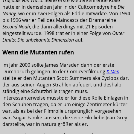
Tragödie von Waco
. Seine erste wiederkehrende Rolle
hatte er in demselben Jahr in der Cultcomedyreihe
Die
Nanny,
wo er in zwei Folgen als Eddie mitwirkte. Von 1994
bis 1996 war er Teil des Maincasts der Dramareihe
Second Noah
, die dann allerdings mit 21 Episoden
eingestellt wurde. 1998 trat er in einer Folge von
Outer
Limits: Die unbekannte Dimension
auf.
Wenn die Mutanten rufen
Im Jahr 2000 sollte James Marsden dann der erste
Durchbruch gelingen. In der Comicverfilmung
X-Men
stellte er den Mutanten Scott Summers aka Cyclops dar,
der aus seinen Augen Strahlen abfeuert und deshalb
ständig eine Schutzbrille tragen muss.
Interessanterweise musste er für diese Rolle Einlagen in
den Schuhen tragen, da er um einige Zentimeter kürzer
war, als es bei der Filmrolle ursprünglich vorgesehen
war. Sogar Famke Janssen, die seine Filmliebe Jean Grey
darstellte, war in natura größer als er.