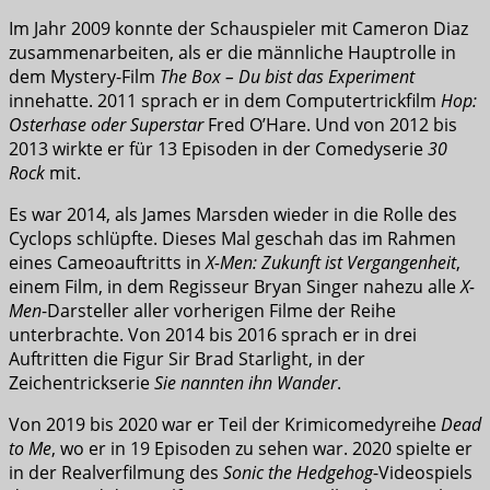
Im Jahr 2009 konnte der Schauspieler mit Cameron Diaz
zusammenarbeiten, als er die männliche Hauptrolle in
dem Mystery-Film
The Box – Du bist das Experiment
innehatte. 2011 sprach er in dem Computertrickfilm
Hop:
Osterhase oder Superstar
Fred O’Hare. Und von 2012 bis
2013 wirkte er für 13 Episoden in der Comedyserie
30
Rock
mit.
Es war 2014, als James Marsden wieder in die Rolle des
Cyclops schlüpfte. Dieses Mal geschah das im Rahmen
eines Cameoauftritts in
X-Men: Zukunft ist Vergangenheit
,
einem Film, in dem Regisseur Bryan Singer nahezu alle
X-
Men
-Darsteller aller vorherigen Filme der Reihe
unterbrachte. Von 2014 bis 2016 sprach er in drei
Auftritten die Figur Sir Brad Starlight, in der
Zeichentrickserie
Sie nannten ihn Wander
.
Von 2019 bis 2020 war er Teil der Krimicomedyreihe
Dead
to Me
, wo er in 19 Episoden zu sehen war. 2020 spielte er
in der Realverfilmung des
Sonic the Hedgehog
-Videospiels