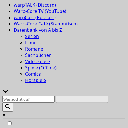
warpTALK (Discord)
Warp-Core TV (YouTube)
warpCast (Podcast)
Warp-Core Café (Stammtisch)
Datenbank von A bis Z
Serien
Filme
Romane
Sachbücher
Videospiele
Spiele (Offline)
Comics
Hörspiele