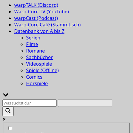
warpTALK (Discord)
Warp-Core TV (YouTube)
warpCast (Podcast)
Warp-Core Café (Stammtisch)
Datenbank von A bis Z
Serien
Filme
Romane
Sachbücher
Videospiele
Spiele (Offline)
Comics
Hörspiele