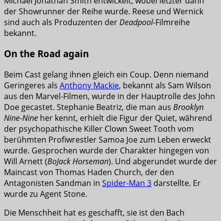
Michael Jonathan Smith entwickelt, wobei letzter dann
der Showrunner der Reihe wurde. Reese und Wernick
sind auch als Produzenten der
Deadpool
-Filmreihe
bekannt.
On the Road again
Beim Cast gelang ihnen gleich ein Coup. Denn niemand
Geringeres als
Anthony Mackie
, bekannt als Sam Wilson
aus den Marvel-Filmen, wurde in der Hauptrolle des John
Doe gecastet. Stephanie Beatriz, die man aus
Brooklyn
Nine-Nine
her kennt, erhielt die Figur der Quiet, während
der psychopathische Killer Clown Sweet Tooth vom
berühmten Profiwrestler Samoa Joe zum Leben erweckt
wurde. Gesprochen wurde der Charakter hingegen von
Will Arnett (
BoJack Horseman
). Und abgerundet wurde der
Maincast von Thomas Haden Church, der den
Antagonisten Sandman in
Spider-Man 3
darstellte. Er
wurde zu Agent Stone.
Die Menschheit hat es geschafft, sie ist den Bach