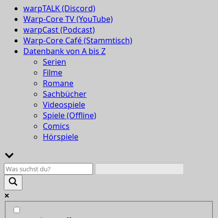
warpTALK (Discord)
Warp-Core TV (YouTube)
warpCast (Podcast)
Warp-Core Café (Stammtisch)
Datenbank von A bis Z
Serien
Filme
Romane
Sachbücher
Videospiele
Spiele (Offline)
Comics
Hörspiele