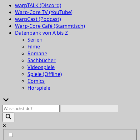
warpTALK (Discord)
Warp-Core TV (YouTube)
warpCast (Podcast)
Warp-Core Café (Stammtisch)
Datenbank von A bis Z
Serien
Filme
Romane
Sachbücher
Videospiele
Spiele (Offline)
Comics
Hörspiele