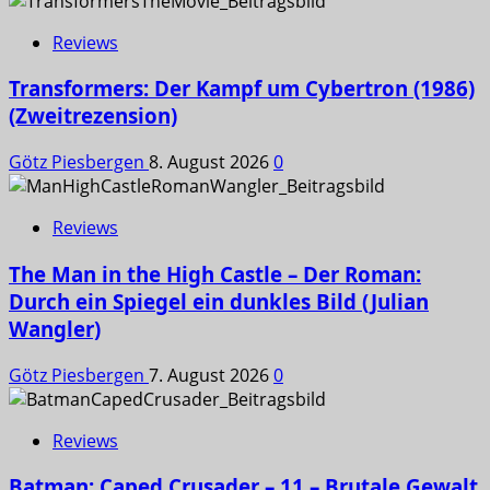
Reviews
Transformers: Der Kampf um Cybertron (1986)
(Zweitrezension)
Götz Piesbergen
8. August 2026
0
Reviews
The Man in the High Castle – Der Roman:
Durch ein Spiegel ein dunkles Bild (Julian
Wangler)
Götz Piesbergen
7. August 2026
0
Reviews
Batman: Caped Crusader – 11 – Brutale Gewalt