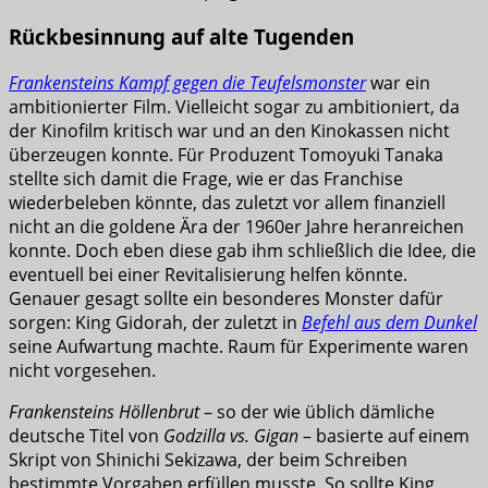
Rückbesinnung auf alte Tugenden
Frankensteins Kampf gegen die Teufelsmonster
war ein
ambitionierter Film. Vielleicht sogar zu ambitioniert, da
der Kinofilm kritisch war und an den Kinokassen nicht
überzeugen konnte. Für Produzent Tomoyuki Tanaka
stellte sich damit die Frage, wie er das Franchise
wiederbeleben könnte, das zuletzt vor allem finanziell
nicht an die goldene Ära der 1960er Jahre heranreichen
konnte. Doch eben diese gab ihm schließlich die Idee, die
eventuell bei einer Revitalisierung helfen könnte.
Genauer gesagt sollte ein besonderes Monster dafür
sorgen: King Gidorah, der zuletzt in
Befehl aus dem Dunkel
seine Aufwartung machte. Raum für Experimente waren
nicht vorgesehen.
Frankensteins Höllenbrut
– so der wie üblich dämliche
deutsche Titel von
Godzilla vs. Gigan
– basierte auf einem
Skript von Shinichi Sekizawa, der beim Schreiben
bestimmte Vorgaben erfüllen musste. So sollte King