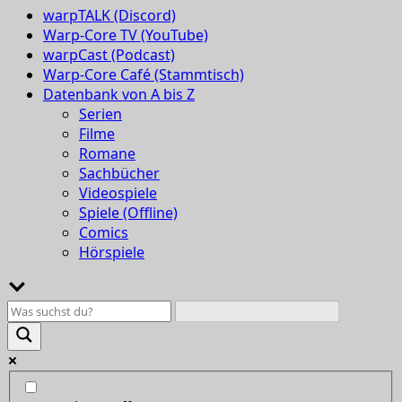
warpTALK (Discord)
Warp-Core TV (YouTube)
warpCast (Podcast)
Warp-Core Café (Stammtisch)
Datenbank von A bis Z
Serien
Filme
Romane
Sachbücher
Videospiele
Spiele (Offline)
Comics
Hörspiele