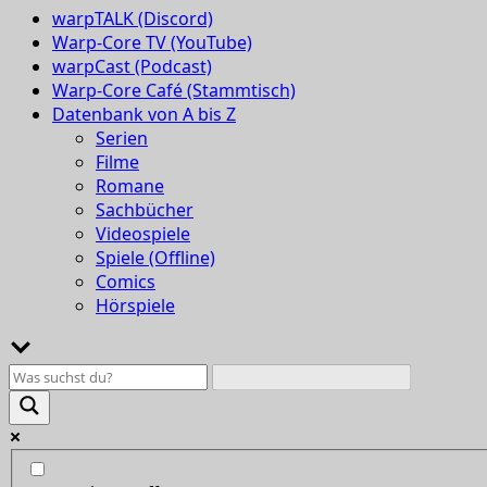
warpTALK (Discord)
Warp-Core TV (YouTube)
warpCast (Podcast)
Warp-Core Café (Stammtisch)
Datenbank von A bis Z
Serien
Filme
Romane
Sachbücher
Videospiele
Spiele (Offline)
Comics
Hörspiele