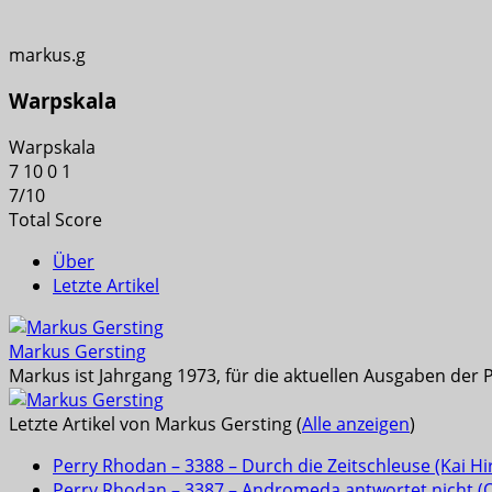
markus.g
Warpskala
Warpskala
7
10
0
1
7
/
10
Total Score
Über
Letzte Artikel
Markus Gersting
Markus ist Jahrgang 1973, für die aktuellen Ausgaben der 
Letzte Artikel von Markus Gersting
(
Alle anzeigen
)
Perry Rhodan – 3388 – Durch die Zeitschleuse (Kai Hi
Perry Rhodan – 3387 – Andromeda antwortet nicht (Ola