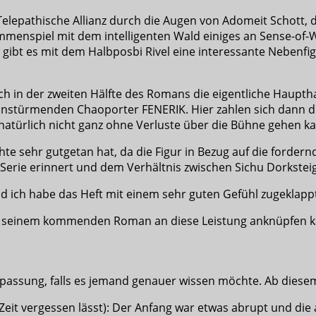
Telepathische Allianz durch die Augen von Adomeit Schott,
enspiel mit dem intelligenten Wald einiges an Sense-of-Wo
gibt es mit dem Halbposbi Rivel eine interessante Nebenfi
ich in der zweiten Hälfte des Romans die eigentliche Haupt
ranstürmenden Chaoporter FENERIK. Hier zahlen sich dann d
natürlich nicht ganz ohne Verluste über die Bühne gehen ka
hte sehr gutgetan hat, da die Figur in Bezug auf die forde
Serie erinnert und dem Verhältnis zwischen Sichu Dorksteig
d ich habe das Heft mit einem sehr guten Gefühl zugeklapp
 seinem kommenden Roman an diese Leistung anknüpfen k
 Anpassung, falls es jemand genauer wissen möchte. Ab dies
Zeit vergessen lässt): Der Anfang war etwas abrupt und die