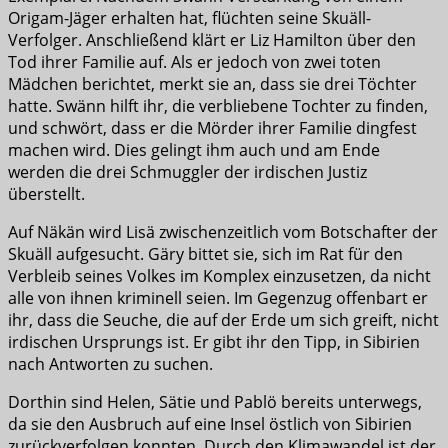
Origam-Jäger erhalten hat, flüchten seine Skuäll-
Verfolger. Anschließend klärt er Liz Hamilton über den
Tod ihrer Familie auf. Als er jedoch von zwei toten
Mädchen berichtet, merkt sie an, dass sie drei Töchter
hatte. Swänn hilft ihr, die verbliebene Tochter zu finden,
und schwört, dass er die Mörder ihrer Familie dingfest
machen wird. Dies gelingt ihm auch und am Ende
werden die drei Schmuggler der irdischen Justiz
überstellt.
Auf Näkän wird Lisä zwischenzeitlich vom Botschafter der
Skuäll aufgesucht. Gäry bittet sie, sich im Rat für den
Verbleib seines Volkes im Komplex einzusetzen, da nicht
alle von ihnen kriminell seien. Im Gegenzug offenbart er
ihr, dass die Seuche, die auf der Erde um sich greift, nicht
irdischen Ursprungs ist. Er gibt ihr den Tipp, in Sibirien
nach Antworten zu suchen.
Dorthin sind Helen, Sätie und Pablö bereits unterwegs,
da sie den Ausbruch auf eine Insel östlich von Sibirien
zurückverfolgen konnten. Durch den Klimawandel ist der