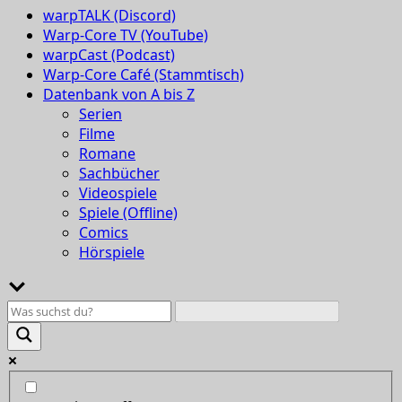
warpTALK (Discord)
Warp-Core TV (YouTube)
warpCast (Podcast)
Warp-Core Café (Stammtisch)
Datenbank von A bis Z
Serien
Filme
Romane
Sachbücher
Videospiele
Spiele (Offline)
Comics
Hörspiele