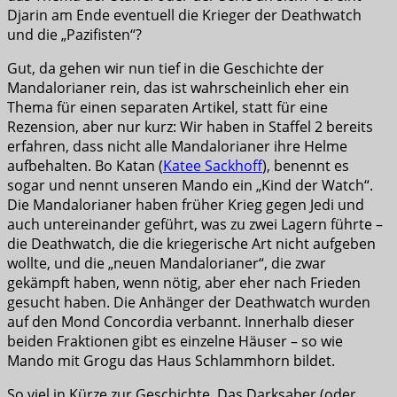
Djarin am Ende eventuell die Krieger der Deathwatch
und die „Pazifisten“?
Gut, da gehen wir nun tief in die Geschichte der
Mandalorianer rein, das ist wahrscheinlich eher ein
Thema für einen separaten Artikel, statt für eine
Rezension, aber nur kurz: Wir haben in Staffel 2 bereits
erfahren, dass nicht alle Mandalorianer ihre Helme
aufbehalten. Bo Katan (
Katee Sackhoff
), benennt es
sogar und nennt unseren Mando ein „Kind der Watch“.
Die Mandalorianer haben früher Krieg gegen Jedi und
auch untereinander geführt, was zu zwei Lagern führte –
die Deathwatch, die die kriegerische Art nicht aufgeben
wollte, und die „neuen Mandalorianer“, die zwar
gekämpft haben, wenn nötig, aber eher nach Frieden
gesucht haben. Die Anhänger der Deathwatch wurden
auf den Mond Concordia verbannt. Innerhalb dieser
beiden Fraktionen gibt es einzelne Häuser – so wie
Mando mit Grogu das Haus Schlammhorn bildet.
So viel in Kürze zur Geschichte. Das Darksaber (oder