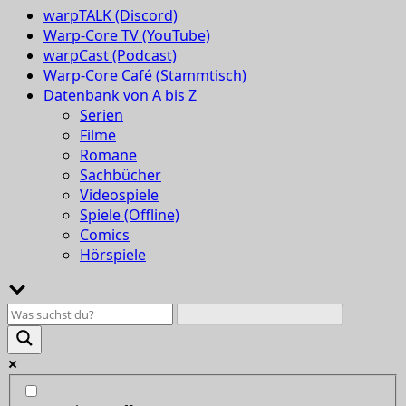
warpTALK (Discord)
Warp-Core TV (YouTube)
warpCast (Podcast)
Warp-Core Café (Stammtisch)
Datenbank von A bis Z
Serien
Filme
Romane
Sachbücher
Videospiele
Spiele (Offline)
Comics
Hörspiele