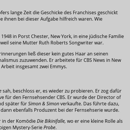
rs lange Zeit die Geschicke des Franchises geschickt
e ihnen bei dieser Aufgabe hilfreich waren. Wie
1948 in Porst Chester, New York, in eine jüdische Familie
rweil seine Mutter Ruth Roberts Songwriter war.
Erinnerungen ließ dieser kein gutes Haar an seinen
rnalismus zuzuwenden. Er arbeitete für CBS News in New
ne Arbeit insgesamt zwei Emmys.
e
sah, beschloss er, es wieder zu probieren. Er zog dafür
e für den Fernsehsender CBS. Er wurde der Director of
d später für
Simon & Simon
verkaufte. Das führte dazu,
86, dann ebenfalls Produzent bei der Fernsehserie wurde.
ar in der Komödie
Die Bikinifalle,
wo er eine kleine Rolle als
ebigen Mystery-Serie
Probe
.