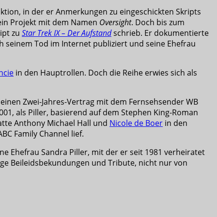
nktion, in der er Anmerkungen zu eingeschickten Skripts
r ein Projekt mit dem Namen
Oversight
. Doch bis zum
ipt zu
Star Trek IX – Der Aufstand
schrieb. Er dokumentierte
ach seinem Tod im Internet publiziert und seine Ehefrau
ncie
in den Hauptrollen. Doch die Reihe erwies sich als
b einen Zwei-Jahres-Vertrag mit dem Fernsehsender WB
2001, als Piller, basierend auf dem Stephen King-Roman
 hatte Anthony Michael Hall und
Nicole de Boer
in den
ABC Family Channel lief.
e Ehefrau Sandra Piller, mit der er seit 1981 verheiratet
nge Beileidsbekundungen und Tribute, nicht nur von