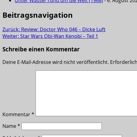
Unter Wasser rund um die Welt (1966)
- 6. August 20
Beitragsnavigation
Zurück:
Review: Doctor Who 046 – Dicke Luft
Weiter:
Star Wars Obi-Wan Kenobi – Teil 1
Schreibe einen Kommentar
Deine E-Mail-Adresse wird nicht veröffentlicht.
Erforderlic
Kommentar
*
Name
*