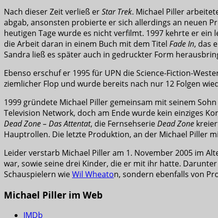
Nach dieser Zeit verließ er
Star Trek
. Michael Piller arbeit
abgab, ansonsten probierte er sich allerdings an neuen P
heutigen Tage wurde es nicht verfilmt. 1997 kehrte er ein 
die Arbeit daran in einem Buch mit dem Titel
Fade In
, das 
Sandra ließ es später auch in gedruckter Form herausbrin
Ebenso erschuf er 1995 für UPN die Science-Fiction-Weste
ziemlicher Flop und wurde bereits nach nur 12 Folgen wiede
1999 gründete Michael Piller gemeinsam mit seinem Sohn 
Television Network, doch am Ende wurde kein einziges Konz
Dead Zone – Das Attentat
, die Fernsehserie
Dead Zone
kreier
Hauptrollen. Die letzte Produktion, an der Michael Piller 
Leider verstarb Michael Piller am 1. November 2005 im Alte
war, sowie seine drei Kinder, die er mit ihr hatte. Daru
Schauspielern wie
Wil Wheato
n, sondern ebenfalls von Pro
Michael Piller im Web
IMDb