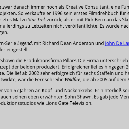
ete zwar danach immer noch als Creative Consultant, eine Fu
rojekten. So verkaufte er 1996 sein erstes Filmdrehbuch fü
letztes Mal zu
Star Trek
zurück, als er mit Rick Berman das Skr
er allerdings zu Lebzeiten nicht veröffentlichte. Es wurde n
gen.
rn-Serie
Legend
, mit Richard Dean Anderson und
John De La
r eingestellt.
Shawn die Produktionsfirma Pillar². Die Firma unterschrie
ept der beiden produziert. Erfolgreicher lief es hingegen 
te. Die lief ab 2002 sehr erfolgreich für sechs Staffeln und
mitwirkte, war die Fernsehreihe
Wildfire
, die ab 2005 auf dem 
r von 57 Jahren an Kopf- und Nackenkrebs. Er hinterließ sein
nter auch seinen eben erwähnten Sohn Shawn. Es gab jede Me
duktionsstudios wie Lions Gate Television.