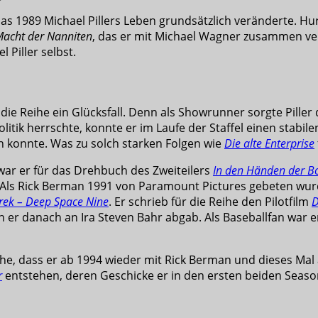
s 1989 Michael Pillers Leben grundsätzlich veränderte. Hurl
Macht der Nanniten
, das er mit Michael Wagner zusammen verf
 Piller selbst.
 die Reihe ein Glücksfall. Denn als Showrunner sorgte Piller 
litik herrschte, konnte er im Laufe der Staffel einen sta
chen konnte. Was zu solch starken Folgen wie
Die alte Enterprise
 war er für das Drehbuch des Zweiteilers
In den Händen der B
 Als Rick Berman 1991 von Paramount Pictures gebeten wur
Trek – Deep Space Nine
. Er schrieb für die Reihe den Pilotfilm
D
 er danach an Ira Steven Bahr abgab. Als Baseballfan war e
ache, dass er ab 1994 wieder mit Rick Berman und dieses Ma
r
entstehen, deren Geschicke er in den ersten beiden Seaso