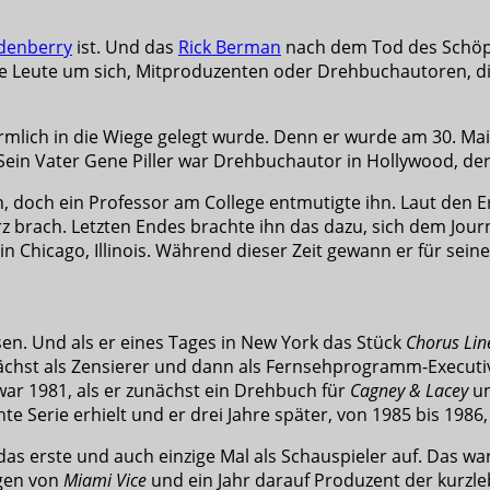
denberry
ist. Und das
Rick Berman
nach dem Tod des Schöpfe
iele Leute um sich, Mitproduzenten oder Drehbuchautoren, di
rmlich in die Wiege gelegt wurde. Denn er wurde am 30. Mai 
 Sein Vater Gene Piller war Drehbuchautor in Hollywood, de
en, doch ein Professor am College entmutigte ihn. Laut den 
z brach. Letzten Endes brachte ihn das dazu, sich dem Jou
n Chicago, Illinois. Während dieser Zeit gewann er für sei
sen. Und als er eines Tages in New York das Stück
Chorus Lin
ächst als Zensierer und dann als Fernsehprogramm-Executiv
war 1981, als er zunächst ein Drehbuch für
Cagney & Lacey
un
nnte Serie erhielt und er drei Jahre später, von 1985 bis 19
 das erste und auch einzige Mal als Schauspieler auf. Das w
lgen von
Miami Vice
und ein Jahr darauf Produzent der kurzl