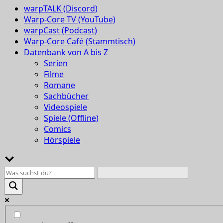
warpTALK (Discord)
Warp-Core TV (YouTube)
warpCast (Podcast)
Warp-Core Café (Stammtisch)
Datenbank von A bis Z
Serien
Filme
Romane
Sachbücher
Videospiele
Spiele (Offline)
Comics
Hörspiele