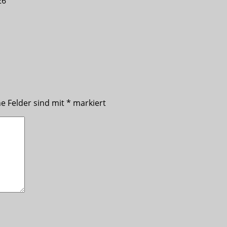
26
he Felder sind mit
*
markiert