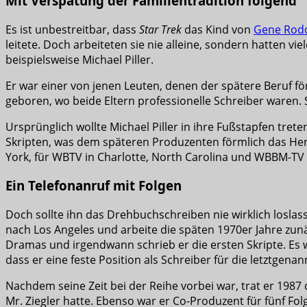
Mit Verspätung der Familientradition folgend
Es ist unbestreitbar, dass
Star Trek
das Kind von
Gene Rod
leitete. Doch arbeiteten sie nie alleine, sondern hatten v
beispielsweise Michael Piller.
Er war einer von jenen Leuten, denen der spätere Beruf fö
geboren, wo beide Eltern professionelle Schreiber waren.
Ursprünglich wollte Michael Piller in ihre Fußstapfen tret
Skripten, was dem späteren Produzenten förmlich das Her
York, für WBTV in Charlotte, North Carolina und WBBM-TV i
Ein Telefonanruf mit Folgen
Doch sollte ihn das Drehbuchschreiben nie wirklich loslas
nach Los Angeles und arbeite die späten 1970er Jahre zun
Dramas und irgendwann schrieb er die ersten Skripte. Es 
dass er eine feste Position als Schreiber für die letztgena
Nachdem seine Zeit bei der Reihe vorbei war, trat er 1987
Mr. Ziegler hatte. Ebenso war er Co-Produzent für fünf Fo