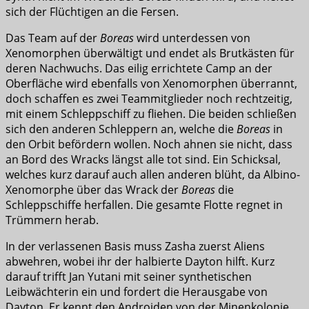
sich der Flüchtigen an die Fersen.
Das Team auf der
Boreas
wird unterdessen von
Xenomorphen überwältigt und endet als Brutkästen für
deren Nachwuchs. Das eilig errichtete Camp an der
Oberfläche wird ebenfalls von Xenomorphen überrannt,
doch schaffen es zwei Teammitglieder noch rechtzeitig,
mit einem Schleppschiff zu fliehen. Die beiden schließen
sich den anderen Schleppern an, welche die
Boreas
in
den Orbit befördern wollen. Noch ahnen sie nicht, dass
an Bord des Wracks längst alle tot sind. Ein Schicksal,
welches kurz darauf auch allen anderen blüht, da Albino-
Xenomorphe über das Wrack der
Boreas
die
Schleppschiffe herfallen. Die gesamte Flotte regnet in
Trümmern herab.
In der verlassenen Basis muss Zasha zuerst Aliens
abwehren, wobei ihr der halbierte Dayton hilft. Kurz
darauf trifft Jan Yutani mit seiner synthetischen
Leibwächterin ein und fordert die Herausgabe von
Dayton. Er kennt den Androiden von der Minenkolonie