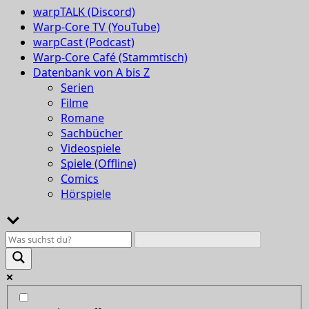
warpTALK (Discord)
Warp-Core TV (YouTube)
warpCast (Podcast)
Warp-Core Café (Stammtisch)
Datenbank von A bis Z
Serien
Filme
Romane
Sachbücher
Videospiele
Spiele (Offline)
Comics
Hörspiele