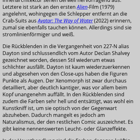
Innenarchitektur sehen derweil hervorragend aus.
Letztere ist stark an den ersten
Alien
-Film (1979)
angelehnt, wohingegen die Schlepper entfernt an die
Crab-Suits aus
Avatar: The Way of Water
(2022) erinnern,
zumal sie ebenfalls tauchen können. Allerdings sind sie
stromlinienförmiger und weiß.
Die Rückblenden in die Vergangenheit von 227-N alias
Dayton sind schlussendlich vom Autor Declan Shalvey
gezeichnet worden, dessen Stil wiederum etwas
schlichter ausfällt. Dayton ist kaum wiederzuerkennen
und abgesehen von den Close-ups haben die Figuren
Punkte als Augen. Der Xenomorph ist zwar durchaus
detailliert, aber deutlich kantiger, was vor allem beim
Kopf unangenehm auffällt. In den Rückblenden sind
zudem die Farben sehr hell und entsättigt, was wohl ein
Kunstkniff ist, um sie optisch von der Gegenwart
abzuheben. Dadurch mangelt es jedoch am
Naturalismus, der den restlichen Comic auszeichnet. Es
gibt keine nennenswerten Leucht- oder Glanzeffekte.