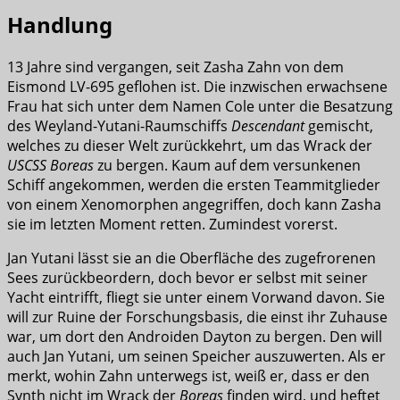
Handlung
13 Jahre sind vergangen, seit Zasha Zahn von dem
Eismond LV-695 geflohen ist. Die inzwischen erwachsene
Frau hat sich unter dem Namen Cole unter die Besatzung
des Weyland-Yutani-Raumschiffs
Descendant
gemischt,
welches zu dieser Welt zurückkehrt, um das Wrack der
USCSS Boreas
zu bergen. Kaum auf dem versunkenen
Schiff angekommen, werden die ersten Teammitglieder
von einem Xenomorphen angegriffen, doch kann Zasha
sie im letzten Moment retten. Zumindest vorerst.
Jan Yutani lässt sie an die Oberfläche des zugefrorenen
Sees zurückbeordern, doch bevor er selbst mit seiner
Yacht eintrifft, fliegt sie unter einem Vorwand davon. Sie
will zur Ruine der Forschungsbasis, die einst ihr Zuhause
war, um dort den Androiden Dayton zu bergen. Den will
auch Jan Yutani, um seinen Speicher auszuwerten. Als er
merkt, wohin Zahn unterwegs ist, weiß er, dass er den
Synth nicht im Wrack der
Boreas
finden wird, und heftet