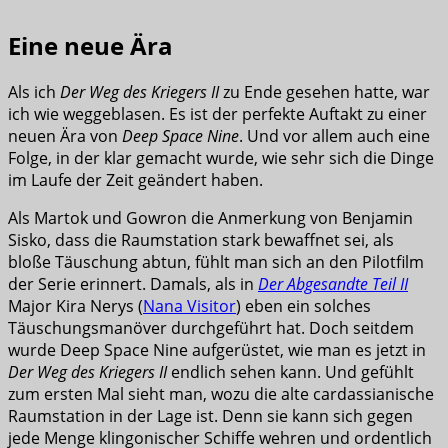
Eine neue Ära
Als ich
Der Weg des Kriegers II
zu Ende gesehen hatte, war
ich wie weggeblasen. Es ist der perfekte Auftakt zu einer
neuen Ära von
Deep Space Nine
. Und vor allem auch eine
Folge, in der klar gemacht wurde, wie sehr sich die Dinge
im Laufe der Zeit geändert haben.
Als Martok und Gowron die Anmerkung von Benjamin
Sisko, dass die Raumstation stark bewaffnet sei, als
bloße Täuschung abtun, fühlt man sich an den Pilotfilm
der Serie erinnert. Damals, als in
Der Abgesandte Teil II
Major Kira Nerys (
Nana Visitor
) eben ein solches
Täuschungsmanöver durchgeführt hat. Doch seitdem
wurde Deep Space Nine aufgerüstet, wie man es jetzt in
Der Weg des Kriegers II
endlich sehen kann. Und gefühlt
zum ersten Mal sieht man, wozu die alte cardassianische
Raumstation in der Lage ist. Denn sie kann sich gegen
jede Menge klingonischer Schiffe wehren und ordentlich