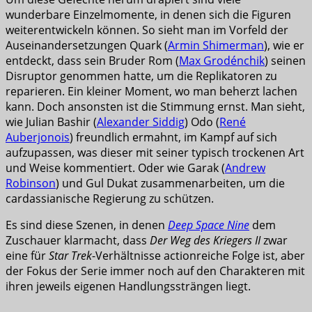
wunderbare Einzelmomente, in denen sich die Figuren
weiterentwickeln können. So sieht man im Vorfeld der
Auseinandersetzungen Quark (
Armin Shimerman
), wie er
entdeckt, dass sein Bruder Rom (
Max Grodénchik
) seinen
Disruptor genommen hatte, um die Replikatoren zu
reparieren. Ein kleiner Moment, wo man beherzt lachen
kann. Doch ansonsten ist die Stimmung ernst. Man sieht,
wie Julian Bashir (
Alexander Siddig
) Odo (
René
Auberjonois
) freundlich ermahnt, im Kampf auf sich
aufzupassen, was dieser mit seiner typisch trockenen Art
und Weise kommentiert. Oder wie Garak (
Andrew
Robinson
) und Gul Dukat zusammenarbeiten, um die
cardassianische Regierung zu schützen.
Es sind diese Szenen, in denen
Deep Space Nine
dem
Zuschauer klarmacht, dass
Der Weg des Kriegers II
zwar
eine für
Star Trek
-Verhältnisse actionreiche Folge ist, aber
der Fokus der Serie immer noch auf den Charakteren mit
ihren jeweils eigenen Handlungssträngen liegt.