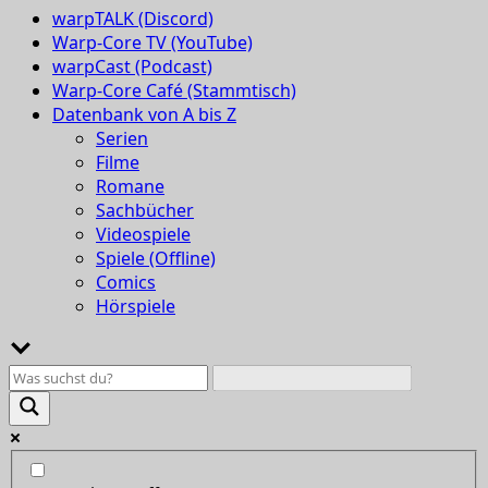
warpTALK (Discord)
Warp-Core TV (YouTube)
warpCast (Podcast)
Warp-Core Café (Stammtisch)
Datenbank von A bis Z
Serien
Filme
Romane
Sachbücher
Videospiele
Spiele (Offline)
Comics
Hörspiele