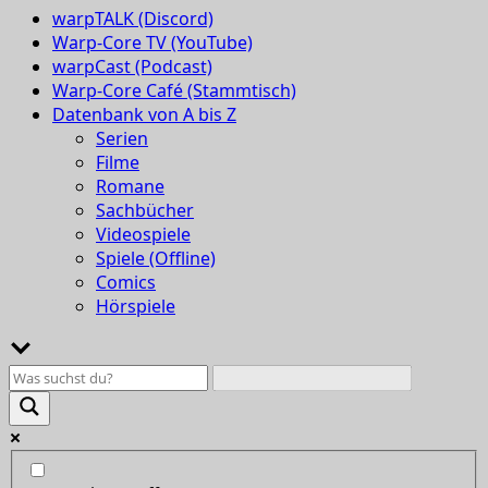
warpTALK (Discord)
Warp-Core TV (YouTube)
warpCast (Podcast)
Warp-Core Café (Stammtisch)
Datenbank von A bis Z
Serien
Filme
Romane
Sachbücher
Videospiele
Spiele (Offline)
Comics
Hörspiele