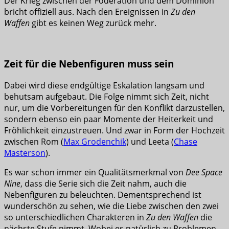
Der Krieg zwischen der Föderation und dem Dominion
bricht offiziell aus. Nach den Ereignissen in
Zu den
Waffen
gibt es keinen Weg zurück mehr.
Zeit für die Nebenfiguren muss sein
Dabei wird diese endgültige Eskalation langsam und
behutsam aufgebaut. Die Folge nimmt sich Zeit, nicht
nur, um die Vorbereitungen für den Konflikt darzustellen,
sondern ebenso ein paar Momente der Heiterkeit und
Fröhlichkeit einzustreuen. Und zwar in Form der Hochzeit
zwischen Rom (
Max Grodenchik
) und Leeta (
Chase
Masterson
).
Es war schon immer ein Qualitätsmerkmal von
Dee Space
Nine
, dass die Serie sich die Zeit nahm, auch die
Nebenfiguren zu beleuchten. Dementsprechend ist
wunderschön zu sehen, wie die Liebe zwischen den zwei
so unterschiedlichen Charakteren in
Zu den Waffen
die
nächste Stufe nimmt. Wobei es natürlich zu Problemen