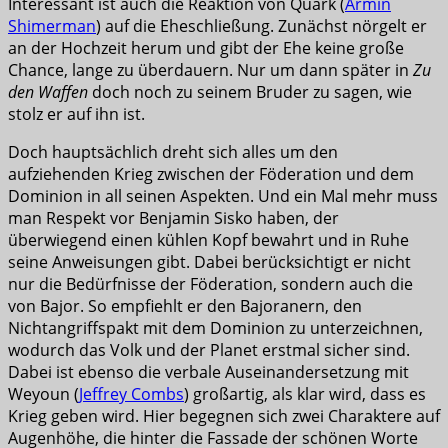
Interessant ist auch die Reaktion von Quark (
Armin
Shimerman
) auf die Eheschließung. Zunächst nörgelt er
an der Hochzeit herum und gibt der Ehe keine große
Chance, lange zu überdauern. Nur um dann später in
Zu
den Waffen
doch noch zu seinem Bruder zu sagen, wie
stolz er auf ihn ist.
Doch hauptsächlich dreht sich alles um den
aufziehenden Krieg zwischen der Föderation und dem
Dominion in all seinen Aspekten. Und ein Mal mehr muss
man Respekt vor Benjamin Sisko haben, der
überwiegend einen kühlen Kopf bewahrt und in Ruhe
seine Anweisungen gibt. Dabei berücksichtigt er nicht
nur die Bedürfnisse der Föderation, sondern auch die
von Bajor. So empfiehlt er den Bajoranern, den
Nichtangriffspakt mit dem Dominion zu unterzeichnen,
wodurch das Volk und der Planet erstmal sicher sind.
Dabei ist ebenso die verbale Auseinandersetzung mit
Weyoun (
Jeffrey Combs
) großartig, als klar wird, dass es
Krieg geben wird. Hier begegnen sich zwei Charaktere auf
Augenhöhe, die hinter die Fassade der schönen Worte