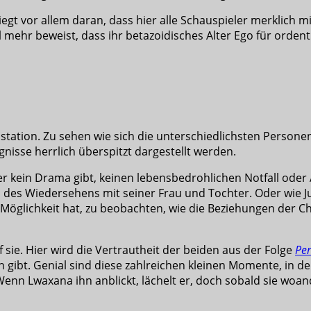
egt vor allem daran, dass hier alle Schauspieler merklich m
l mehr beweist, dass ihr betazoidisches Alter Ego für orden
station. Zu sehen wie sich die unterschiedlichsten Person
isse herrlich überspitzt dargestellt werden.
er kein Drama gibt, keinen lebensbedrohlichen Notfall oder
des Wiedersehens mit seiner Frau und Tochter. Oder wie Ju
e Möglichkeit hat, zu beobachten, wie die Beziehungen der C
 sie. Hier wird die Vertrautheit der beiden aus der Folge
Per
en gibt. Genial sind diese zahlreichen kleinen Momente, in 
Wenn Lwaxana ihn anblickt, lächelt er, doch sobald sie woan