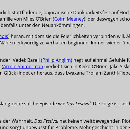
lich stattfindende, bajoranische Dankbarkeitsfest auf Hocht
milie von Miles O’Brien (
Colm Meaney
), der deswegen schon
h ebenfalls unter den Neuankömmlingen.
nois
) heran, mit dem sie die Feierlichkeiten verbinden will.
rer Nähe merkwürdig zu verhalten beginnen. Immer wieder 
nder. Vedek Bareil (
Philip Anglim
) hegt auf einmal Gefühle fü
 (
Armin Shimerman
) verliebt sich in Keiko O’Brien, Jake Sisko
um Glück findet er heraus, dass Lwaxana Troi am Zanthi-Fiebe
slang keine solche Episode wie
Das Festival
. Die Folge ist s
gs der Wahrheit.
Das Festival
hat keinen weltbewegenden Plot.
d sorgt unbewusst für Probleme. Mehr geschieht in der Fo