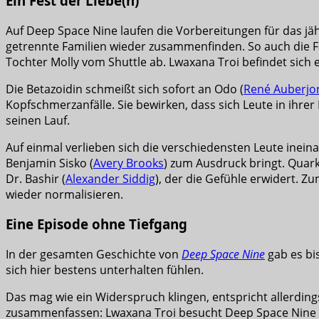
Ein Fest der Liebe(n)
Auf Deep Space Nine laufen die Vorbereitungen für das jähr
getrennte Familien wieder zusammenfinden. So auch die Fa
Tochter Molly vom Shuttle ab. Lwaxana Troi befindet sic
Die Betazoidin schmeißt sich sofort an Odo (
René Auberjo
Kopfschmerzanfälle. Sie bewirken, dass sich Leute in ih
seinen Lauf.
Auf einmal verlieben sich die verschiedensten Leute ineina
Benjamin Sisko (
Avery Brooks
) zum Ausdruck bringt. Quark
Dr. Bashir (
Alexander Siddig
), der die Gefühle erwidert. Z
wieder normalisieren.
Eine Episode ohne Tiefgang
In der gesamten Geschichte von
Deep Space Nine
gab es bi
sich hier bestens unterhalten fühlen.
Das mag wie ein Widerspruch klingen, entspricht allerdin
zusammenfassen: Lwaxana Troi besucht Deep Space Nine un