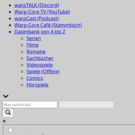
warpTALK (Discord)
Warp-Core TV (YouTube)
warpCast (Podcast)
Warp-Core Café (Stammtisch)
Datenbank von A bis Z
Serien
Filme
Romane
Sachbücher
Videospiele
Spiele (Offline)
Comics
Hörspiele