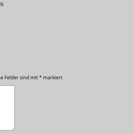
26
he Felder sind mit
*
markiert