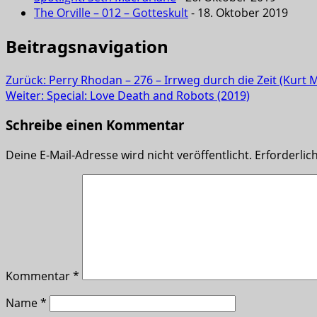
The Orville – 012 – Gotteskult
- 18. Oktober 2019
Beitragsnavigation
Zurück:
Perry Rhodan – 276 – Irrweg durch die Zeit (Kurt 
Weiter:
Special: Love Death and Robots (2019)
Schreibe einen Kommentar
Deine E-Mail-Adresse wird nicht veröffentlicht.
Erforderlic
Kommentar
*
Name
*