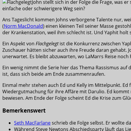
John stellt sich in der Folge die Frage, was
einfache oder schwierigere Weg sein?
Ans Tageslicht kommen Johns verborgene Talente nur, weil 
(
Norm MacDonald
) einen kleinen Teil seiner Masse gesto
der Krankenstation, weil ihm schlecht ist. Und Yaphit holt
Ein Aspekt von
Flachgelegt
ist die Konkurrenz zwischen Yap
Zuschauer hätten sicher auch ihre Freude daran gehabt. J
unerwartet. Es bleibt abzuwarten, wo LaMarrs Reise noch 
Ein wenig nimmt die Serie hier das Thema Rassismus auf di
ist, dass sich beide am Ende zusammenraufen.
Einmal mehr stehen auch Ed und Kelly im Mittelpunkt. Ed fi
Wiedergutmachung für ihre Affäre mit Darulio. Ed kommt mi
bewiesen. Am Ende der Folge scheint Ed die Krise zum Glü
Bemerkenswert
Seth MacFarlane
schrieb die Folge selbst. Er wollte 
Während Steve Newtons Abschiedsparty läuft das Lied