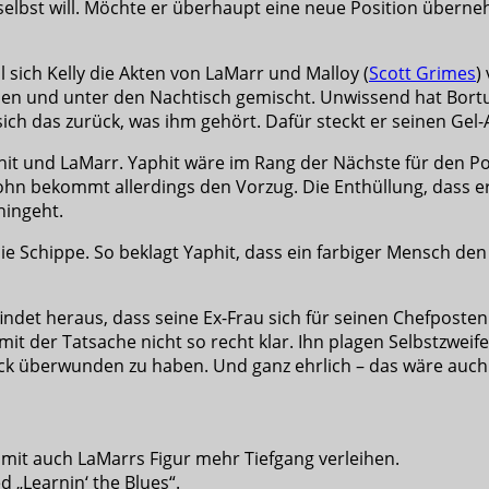
 er selbst will. Möchte er überhaupt eine neue Position übe
sich Kelly die Akten von LaMarr und Malloy (
Scott Grimes
)
hlen und unter den Nachtisch gemischt. Unwissend hat Bortu
 sich das zurück, was ihm gehört. Dafür steckt er seinen Ge
hit und LaMarr. Yaphit wäre im Rang der Nächste für den P
ohn bekommt allerdings den Vorzug. Die Enthüllung, dass er
hingeht.
e Schippe. So beklagt Yaphit, dass ein farbiger Mensch den
ndet heraus, dass seine Ex-Frau sich für seinen Chefposten 
t der Tatsache nicht so recht klar. Ihn plagen Selbstzweife
ck überwunden zu haben. Und ganz ehrlich – das wäre auch 
damit auch LaMarrs Figur mehr Tiefgang verleihen.
 „Learnin‘ the Blues“.