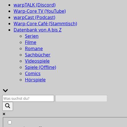
warpTALK (Discord)
Warp-Core TV (YouTube)
warpCast (Podcast)
Warp-Core Café (Stammtisch)
Datenbank von A bis Z
Serien
Filme
Romane
Sachbücher
Videospiele
Spiele (Offline)
Comics
Hörspiele