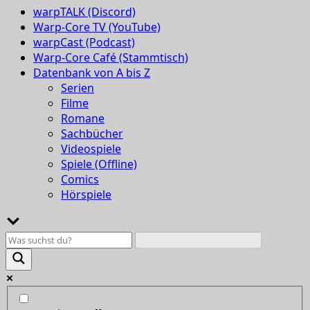
warpTALK (Discord)
Warp-Core TV (YouTube)
warpCast (Podcast)
Warp-Core Café (Stammtisch)
Datenbank von A bis Z
Serien
Filme
Romane
Sachbücher
Videospiele
Spiele (Offline)
Comics
Hörspiele