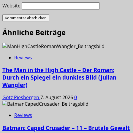
Website
Ähnliche Beiträge
Reviews
The Man in the High Castle – Der Roman:
Durch ein Spiegel ein dunkles Bild (Julian
Wangler)
Götz Piesbergen
7. August 2026
0
Reviews
Batman: Caped Crusader – 11 – Brutale Gewalt