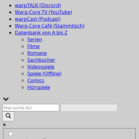
warpTALK (Discord)
Warp-Core TV (YouTube)
warpCast (Podcast)
Warp-Core Café (Stammtisch)
Datenbank von A bis Z
Serien
Filme
Romane
Sachbücher
Videospiele
Spiele (Offline)
Comics
Hörspiele