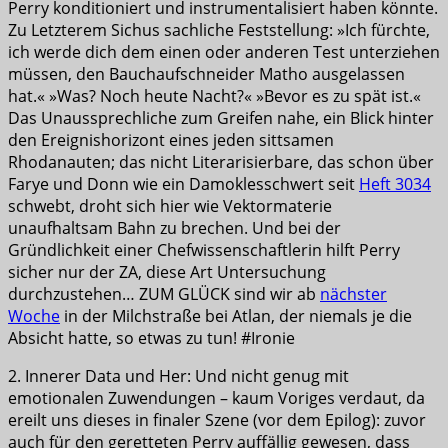
Perry konditioniert und instrumentalisiert haben könnte.
Zu Letzterem Sichus sachliche Feststellung: »Ich fürchte,
ich werde dich dem einen oder anderen Test unterziehen
müssen, den Bauchaufschneider Matho ausgelassen
hat.« »Was? Noch heute Nacht?« »Bevor es zu spät ist.«
Das Unaussprechliche zum Greifen nahe, ein Blick hinter
den Ereignishorizont eines jeden sittsamen
Rhodanauten; das nicht Literarisierbare, das schon über
Farye und Donn wie ein Damoklesschwert seit
Heft 3034
schwebt, droht sich hier wie Vektormaterie
unaufhaltsam Bahn zu brechen. Und bei der
Gründlichkeit einer Chefwissenschaftlerin hilft Perry
sicher nur der ZA, diese Art Untersuchung
durchzustehen… ZUM GLÜCK sind wir ab
nächster
Woche
in der Milchstraße bei Atlan, der niemals je die
Absicht hatte, so etwas zu tun! #Ironie
2. Innerer Data und Her: Und nicht genug mit
emotionalen Zuwendungen – kaum Voriges verdaut, da
ereilt uns dieses in finaler Szene (vor dem Epilog): zuvor
auch für den geretteten Perry auffällig gewesen, dass