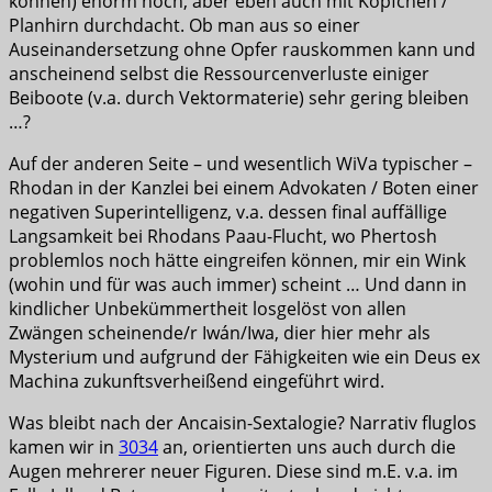
können) enorm hoch, aber eben auch mit Köpfchen /
Planhirn durchdacht. Ob man aus so einer
Auseinandersetzung ohne Opfer rauskommen kann und
anscheinend selbst die Ressourcenverluste einiger
Beiboote (v.a. durch Vektormaterie) sehr gering bleiben
…?
Auf der anderen Seite – und wesentlich WiVa typischer –
Rhodan in der Kanzlei bei einem Advokaten / Boten einer
negativen Superintelligenz, v.a. dessen final auffällige
Langsamkeit bei Rhodans Paau-Flucht, wo Phertosh
problemlos noch hätte eingreifen können, mir ein Wink
(wohin und für was auch immer) scheint … Und dann in
kindlicher Unbekümmertheit losgelöst von allen
Zwängen scheinende/r Iwán/Iwa, dier hier mehr als
Mysterium und aufgrund der Fähigkeiten wie ein Deus ex
Machina zukunftsverheißend eingeführt wird.
Was bleibt nach der Ancaisin-Sextalogie? Narrativ fluglos
kamen wir in
3034
an, orientierten uns auch durch die
Augen mehrerer neuer Figuren. Diese sind m.E. v.a. im