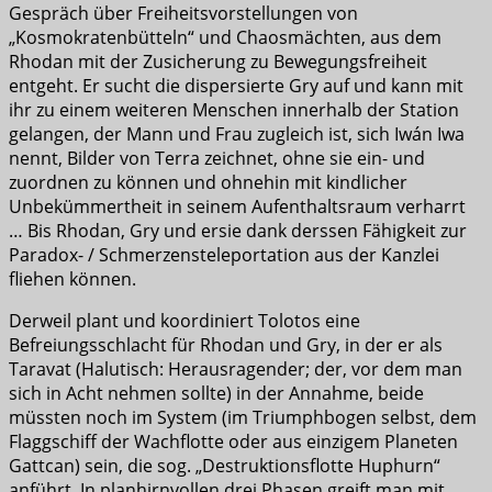
Gespräch über Freiheitsvorstellungen von
„Kosmokratenbütteln“ und Chaosmächten, aus dem
Rhodan mit der Zusicherung zu Bewegungsfreiheit
entgeht. Er sucht die dispersierte Gry auf und kann mit
ihr zu einem weiteren Menschen innerhalb der Station
gelangen, der Mann und Frau zugleich ist, sich Iwán Iwa
nennt, Bilder von Terra zeichnet, ohne sie ein- und
zuordnen zu können und ohnehin mit kindlicher
Unbekümmertheit in seinem Aufenthaltsraum verharrt
… Bis Rhodan, Gry und ersie dank derssen Fähigkeit zur
Paradox- / Schmerzensteleportation aus der Kanzlei
fliehen können.
Derweil plant und koordiniert Tolotos eine
Befreiungsschlacht für Rhodan und Gry, in der er als
Taravat (Halutisch: Herausragender; der, vor dem man
sich in Acht nehmen sollte) in der Annahme, beide
müssten noch im System (im Triumphbogen selbst, dem
Flaggschiff der Wachflotte oder aus einzigem Planeten
Gattcan) sein, die sog. „Destruktionsflotte Huphurn“
anführt. In planhirnvollen drei Phasen greift man mit