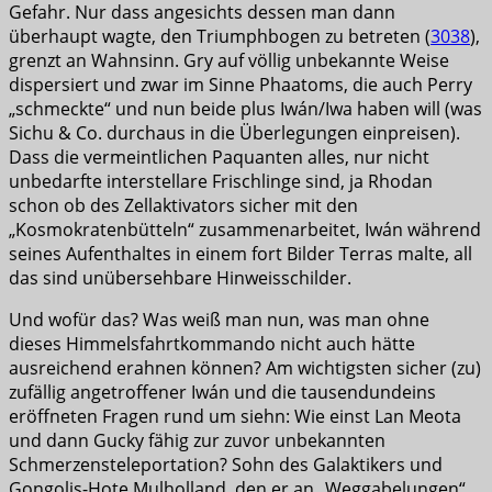
Gefahr. Nur dass angesichts dessen man dann
überhaupt wagte, den Triumphbogen zu betreten (
3038
),
grenzt an Wahnsinn. Gry auf völlig unbekannte Weise
dispersiert und zwar im Sinne Phaatoms, die auch Perry
„schmeckte“ und nun beide plus Iwán/Iwa haben will (was
Sichu & Co. durchaus in die Überlegungen einpreisen).
Dass die vermeintlichen Paquanten alles, nur nicht
unbedarfte interstellare Frischlinge sind, ja Rhodan
schon ob des Zellaktivators sicher mit den
„Kosmokratenbütteln“ zusammenarbeitet, Iwán während
seines Aufenthaltes in einem fort Bilder Terras malte, all
das sind unübersehbare Hinweisschilder.
Und wofür das? Was weiß man nun, was man ohne
dieses Himmelsfahrtkommando nicht auch hätte
ausreichend erahnen können? Am wichtigsten sicher (zu)
zufällig angetroffener Iwán und die tausendundeins
eröffneten Fragen rund um siehn: Wie einst Lan Meota
und dann Gucky fähig zur zuvor unbekannten
Schmerzensteleportation? Sohn des Galaktikers und
Gongolis-Hote Mulholland, den er an „Weggabelungen“