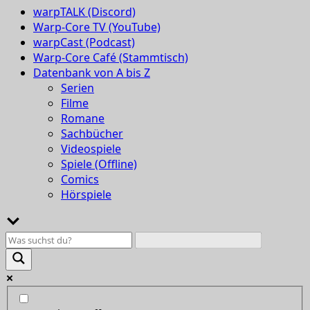
warpTALK (Discord)
Warp-Core TV (YouTube)
warpCast (Podcast)
Warp-Core Café (Stammtisch)
Datenbank von A bis Z
Serien
Filme
Romane
Sachbücher
Videospiele
Spiele (Offline)
Comics
Hörspiele