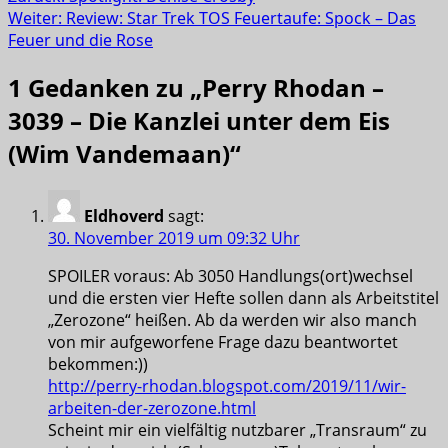
Weiter:
Review: Star Trek TOS Feuertaufe: Spock – Das
Feuer und die Rose
1 Gedanken zu „
Perry Rhodan –
3039 – Die Kanzlei unter dem Eis
(Wim Vandemaan)
“
Eldhoverd
sagt:
30. November 2019 um 09:32 Uhr
SPOILER voraus: Ab 3050 Handlungs(ort)wechsel
und die ersten vier Hefte sollen dann als Arbeitstitel
„Zerozone“ heißen. Ab da werden wir also manch
von mir aufgeworfene Frage dazu beantwortet
bekommen:))
http://perry-rhodan.blogspot.com/2019/11/wir-
arbeiten-der-zerozone.html
Scheint mir ein vielfältig nutzbarer „Transraum“ zu