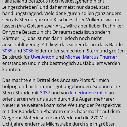
Falle Jalland Betazous noch weitestgehend nicht
„eingeschrieben“ und daher meist nur dabei, statt
handlungstragend. Viele der Figuren sollen ganz anders
sein als Stereotype und Klischees ihrer Völker erwarten
lassen (Ara Goisam zwar Arzt, wäre aber lieber Techniker;
Onryone Betazou nicht Onraumspezialist, sondern
Gärtner …), das ist mir dann jedoch noch nicht
auserzählt genug. Z.T. liegt das sicher daran, dass Bände
3035
und
3036
leider unter schlechtem Stern und großen
Zeitdruck für
Uwe Anton
und
Michael Marcus Thurner
entstanden und nicht bestmöglich ausfabuliert werden
konnten.
Das machte ein Drittel des Ancaisin-Plots für mich
holprig und nicht immer gut angebunden. Sodann eine
Stern-Stunde mit
3037
und von
Ich erinnere mich
an
orientierten wir uns auch durch die Augen mehrerer
Neuer eine weitere kosmische Weitung der Perspektive:
mit der Kandidatin Phaatom eine Chaosmacht auf dem
Wege zur Materiesenke am Werk und die 270 Mio.
Lichtjahre entfernte Milchstraße durch sie in größter