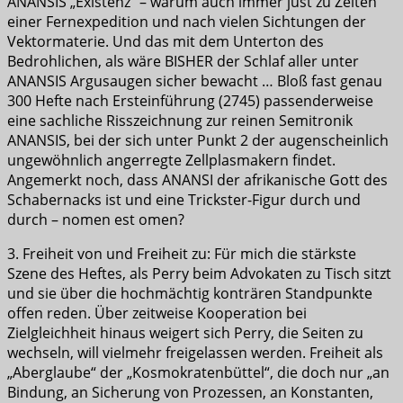
ANANSIS „Existenz“ – warum auch immer just zu Zeiten
einer Fernexpedition und nach vielen Sichtungen der
Vektormaterie. Und das mit dem Unterton des
Bedrohlichen, als wäre BISHER der Schlaf aller unter
ANANSIS Argusaugen sicher bewacht … Bloß fast genau
300 Hefte nach Ersteinführung (2745) passenderweise
eine sachliche Risszeichnung zur reinen Semitronik
ANANSIS, bei der sich unter Punkt 2 der augenscheinlich
ungewöhnlich angerregte Zellplasmakern findet.
Angemerkt noch, dass ANANSI der afrikanische Gott des
Schabernacks ist und eine Trickster-Figur durch und
durch – nomen est omen?
3. Freiheit von und Freiheit zu: Für mich die stärkste
Szene des Heftes, als Perry beim Advokaten zu Tisch sitzt
und sie über die hochmächtig konträren Standpunkte
offen reden. Über zeitweise Kooperation bei
Zielgleichheit hinaus weigert sich Perry, die Seiten zu
wechseln, will vielmehr freigelassen werden. Freiheit als
„Aberglaube“ der „Kosmokratenbüttel“, die doch nur „an
Bindung, an Sicherung von Prozessen, an Konstanten,