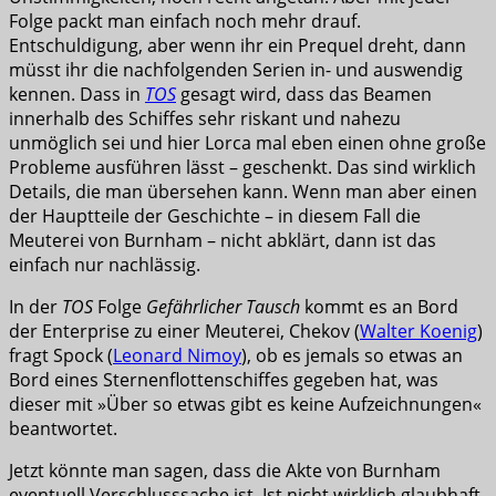
Folge packt man einfach noch mehr drauf.
Entschuldigung, aber wenn ihr ein Prequel dreht, dann
müsst ihr die nachfolgenden Serien in- und auswendig
kennen. Dass in
TOS
gesagt wird, dass das Beamen
innerhalb des Schiffes sehr riskant und nahezu
unmöglich sei und hier Lorca mal eben einen ohne große
Probleme ausführen lässt – geschenkt. Das sind wirklich
Details, die man übersehen kann. Wenn man aber einen
der Hauptteile der Geschichte – in diesem Fall die
Meuterei von Burnham – nicht abklärt, dann ist das
einfach nur nachlässig.
In der
TOS
Folge
Gefährlicher Tausch
kommt es an Bord
der Enterprise zu einer Meuterei, Chekov (
Walter Koenig
)
fragt Spock (
Leonard Nimoy
), ob es jemals so etwas an
Bord eines Sternenflottenschiffes gegeben hat, was
dieser mit »Über so etwas gibt es keine Aufzeichnungen«
beantwortet.
Jetzt könnte man sagen, dass die Akte von Burnham
eventuell Verschlusssache ist. Ist nicht wirklich glaubhaft,