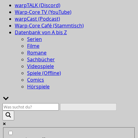
warpTALK (Discord)
Warp-Core TV (YouTube)
warpCast (Podcast)
Warp-Core Café (Stammtisch)
Datenbank von A bis Z
Serien
Filme
Romane
Sachbücher
Videospiele
Spiele (Offline)
Comics
Hörspiele